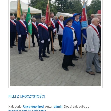
FILM Z UROCZYSTOŚCI
Kategorie:
Uncategorized
. Autor:
admin
. Dodaj zakładkę do
bezpośredniego odnośnika
.