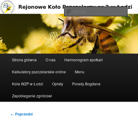
Przeskocz
do
Szuka
tekstu
Rejonowe Koło Pszczelarzy nr 2 w
Łodzi
Główne
Strona główna
O nas
Harmonogram spotkań
menu
Kalkulatory pszczelarskie online
Menu
Koła WZP w Łodzi
Opłaty
Porady Bogdana
Zapobieganie zgnilcowi
Nawigacja
←
Poprzedni
wpisu