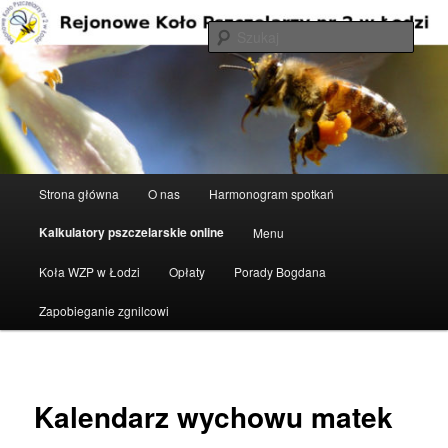
Przeskocz
do
Szuka
tekstu
Rejonowe Koło Pszczelarzy nr 2 w
Łodzi
Główne
Strona główna
O nas
Harmonogram spotkań
menu
Kalkulatory pszczelarskie online
Menu
Koła WZP w Łodzi
Opłaty
Porady Bogdana
Zapobieganie zgnilcowi
Kalendarz wychowu matek