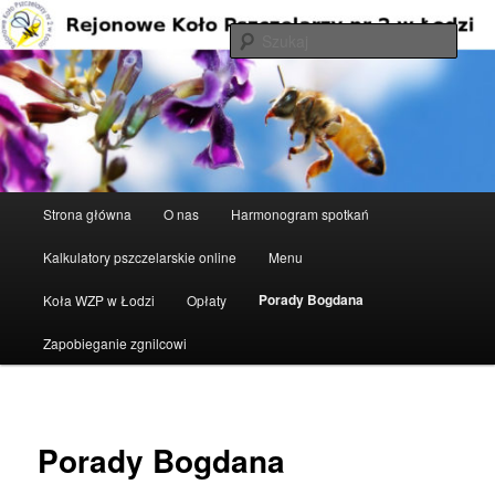
Przeskocz
do
Szuka
tekstu
Rejonowe Koło Pszczelarzy nr 2 w
Łodzi
Główne
Strona główna
O nas
Harmonogram spotkań
menu
Kalkulatory pszczelarskie online
Menu
Porady Bogdana
Koła WZP w Łodzi
Opłaty
Zapobieganie zgnilcowi
Porady Bogdana