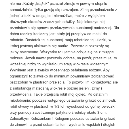
nie ma .Każdy „krążek” pszczół zimuje w pewnym stopniu
samodzielnie. Tylko grzeją się nawzajem. Zimą przechodzenie z
jednej uliczki w drugą jest niemożliwe, może z wyjątkiem
dłuższych okresów znacznych odwilży. Najniekorzystniej
przedstawia się sprawa przekazywania substancji matecznej. Dla
dobra rodziny koniczny jest stały jej przepływ od matki do
robotnic. Dostatek tej substancji mają robotnice tej uliczki, w
której jesienią ulokowała się matka. Pozostałe pszczoły są
jakby osierocone. Wszystko to ujemnie odbija się na zimującej
rodzinie. Jeżeli nawet pszczoły dobrze, na pozór, przezimują, to
wcześniej niżby to wynikało umierają w okresie wiosennym.
Wynikiem jest zjawisko wiosennego osłabienia rodziny. Aby
ograniczyć to zjawisko do minimum powinniśmy zorganizować
pszczołom w plastrach przejścia. To pozwoli im kontaktować się
z substancją mateczną w okresie późnej jesieni, zimy i
przedwiośnia. Takie przejścia robił mój ojciec. Po ostatnim
miodobraniu; podczas wstępnego ustawiania gniazd do zimowli,
robił otwory w plastrach w 1/3 ich wysokości od górnej beleczki
przy pomocy zaostrzonego patyka o średnicy około 3 cm.
Zalecałbym Koleżankom i Kolegom podczas ustawiania gniazd
do zimowli, a przed dokarmianiem, wycinanie wąskich i długich