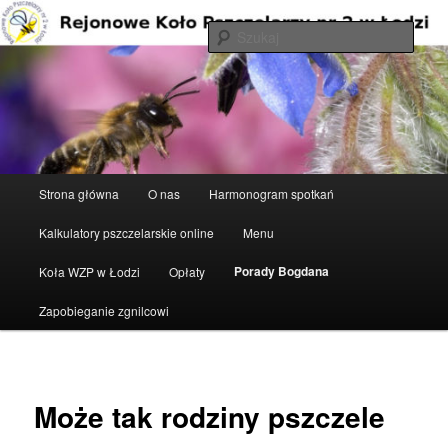
Przeskocz
do
Szuka
tekstu
Rejonowe Koło Pszczelarzy nr 2 w
Łodzi
Główne
Strona główna
O nas
Harmonogram spotkań
menu
Kalkulatory pszczelarskie online
Menu
Porady Bogdana
Koła WZP w Łodzi
Opłaty
Zapobieganie zgnilcowi
Może tak rodziny pszczele