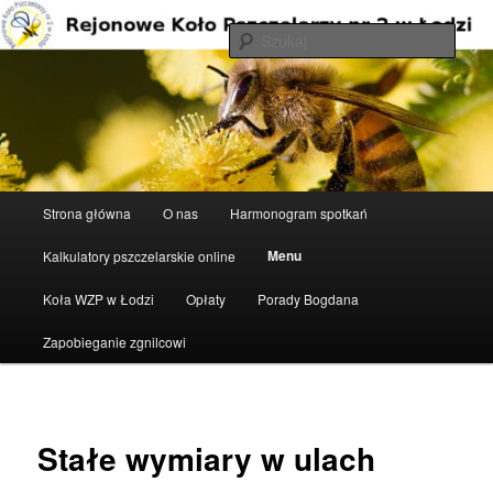
Przeskocz
do
Szuka
tekstu
Rejonowe Koło Pszczelarzy nr 2 w
Łodzi
Główne
Strona główna
O nas
Harmonogram spotkań
menu
Menu
Kalkulatory pszczelarskie online
Koła WZP w Łodzi
Opłaty
Porady Bogdana
Zapobieganie zgnilcowi
Stałe wymiary w ulach