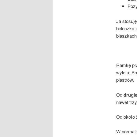
Pozy
Ja stosuj
beleczka 
blaszkach
Ramkę pr
wylotu. Po
plastrów.
Od
drugi
nawet trzy
Od około
W normaln