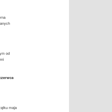
órna
wanych
nym od
hni
czerwca
zątku maja