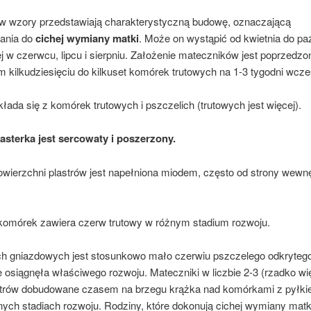
y przedstawiają charakterystyczną budowę, oznaczającą
ania do
cichej wymiany matki
. Może on wystąpić od kwietnia do paź
j w czerwcu, lipcu i sierpniu. Założenie mateczników jest poprzedzo
 kilkudziesięciu do kilkuset komórek trutowych na 1-3 tygodni wcześ
ada się z komórek trutowych i pszczelich (trutowych jest więcej).
lasterka jest sercowaty i poszerzony.
owierzchni plastrów jest napełniona miodem, często od strony wewnę
 komórek zawiera czerw trutowy w różnym stadium rozwoju.
ch gniazdowych jest stosunkowo mało czerwiu pszczelego odkryteg
e osiągnęła właściwego rozwoju. Mateczniki w liczbie 2-3 (rzadko wię
strów dobudowane czasem na brzegu krążka nad komórkami z pyłki
nych stadiach rozwoju. Rodziny, które dokonują cichej wymiany matk