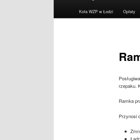
menu
Koła WZP w Łodzi
Opłaty
Ram
Posługiwa
rzepaku. 
Ramka pra
Przynosi o
Zmni
Ładn