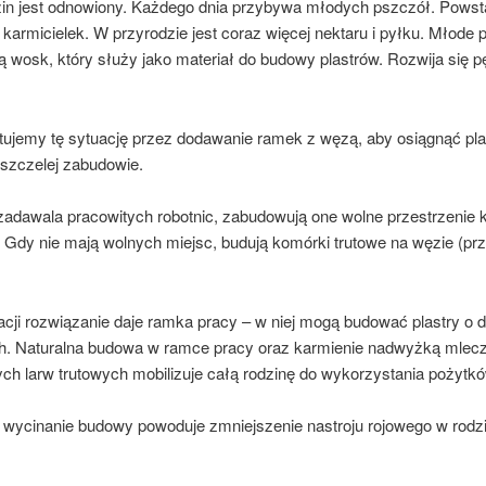
zin jest odnowiony. Każdego dnia przybywa młodych pszczół. Powst
armicielek. W przyrodzie jest coraz więcej nektaru i pyłku. Młode 
 wosk, który służy jako materiał do budowy plastrów. Rozwija się p
ujemy tę sytuację przez dodawanie ramek z węzą, aby osiągnąć pla
 pszczelej zabudowie.
e zadawala pracowitych robotnic, zabudowują one wolne przestrzenie
 Gdy nie mają wolnych miejsc, budują komórki trutowe na węzie (prz
acji rozwiązanie daje ramka pracy – w niej mogą budować plastry o
. Naturalna budowa w ramce pracy oraz karmienie nadwyżką mlecz
ch larw trutowych mobilizuje całą rodzinę do wykorzystania pożytkó
 wycinanie budowy powoduje zmniejszenie nastroju rojowego w rodz