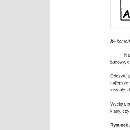
X
– komór
Należy pr
budowy, d
Odczytują
najlepsze 
sezonie, d
Wycięta b
klasy, czy
Rysunek 