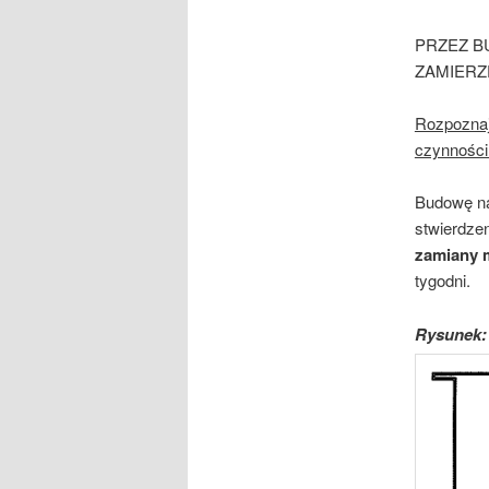
PRZEZ B
ZAMIERZ
Rozpoznaj
czynności
Budowę na
stwierdzen
zamiany 
tygodni.
Rysunek: