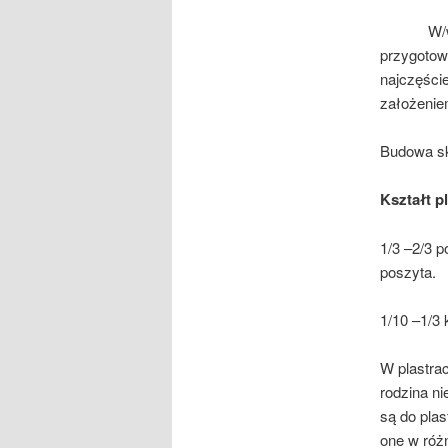
W/w wzor
przygotow
najczęście
założeniem
Budowa skł
Kształt p
1/3 –2/3 p
poszyta.
1/10 –1/3
W plastra
rodzina ni
są do pla
one w róż