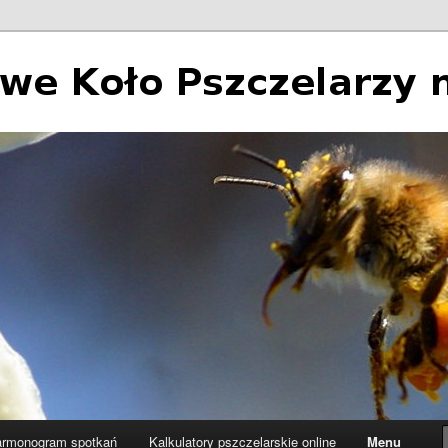
 Pszczelarzy nr 2 w Łodzi
rmonogram spotkań
Kalkulatory pszczelarskie online
Menu