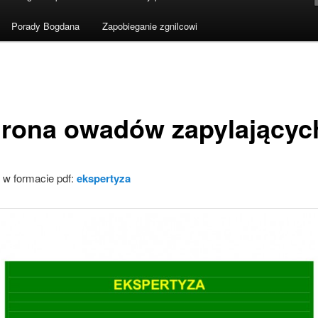
Porady Bogdana
Zapobieganie zgnilcowi
rona owadów zapylającyc
w formacie pdf:
ekspertyza