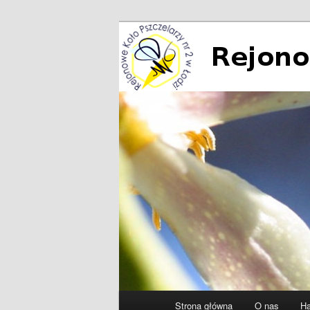
Przeskocz
do
tekstu
Rejonowe Koło
Główne
Strona główna
O nas
Ha