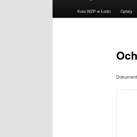
menu
Koła WZP w Łodzi
Opłaty
Och
Dokument 