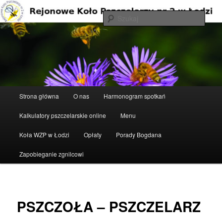
Przeskocz
do
Szuka
tekstu
Rejonowe Koło Pszczelarzy nr 2 w
Łodzi
Główne
Strona główna
O nas
Harmonogram spotkań
menu
Kalkulatory pszczelarskie online
Menu
Koła WZP w Łodzi
Opłaty
Porady Bogdana
Zapobieganie zgnilcowi
PSZCZOŁA – PSZCZELARZ