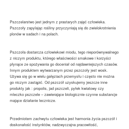
Pszczelarstwo jest jednym z prastarych zajęć człowieka.
Pszczoły zapylając rośliny przyczyniają się do zwielokrotnienia
plonów w sadach i na polach.
Pszczoła dostarcza człowiekowi miodu, tego nieporównywalnego
z niczym produktu, którego właściwości smakowe i korzyści
płynące ze spożywania go doceniał od najdawniejszych czasów.
Innym produktem wytwarzanym przez pszczoły jest wosk.
Używa się go w wielu gałęziach przemysłu i często nie można
go niczym zastąpić. Od pszczół uzyskujemy jeszcze inne
produkty jak : propolis, jad pszczeli, pyłek kwiatowy czy
mleczko pszczele – zawierające biologicznie czynne substancje
mające działanie lecznicze.
Przedmiotem zachwytu człowieka jest harmonia życia pszczół i
doskonałość instynktów, nadzwyczajna pracowitość,