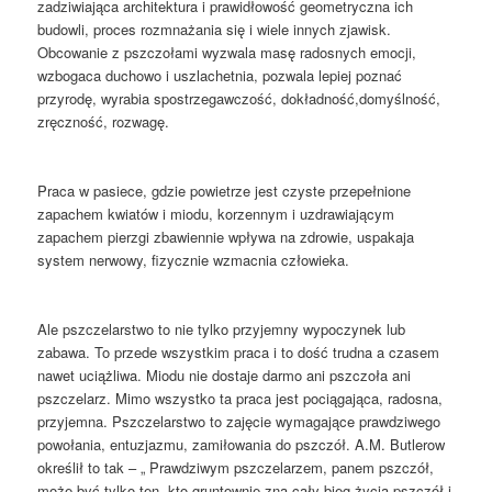
zadziwiająca architektura i prawidłowość geometryczna ich
budowli, proces rozmnażania się i wiele innych zjawisk.
Obcowanie z pszczołami wyzwala masę radosnych emocji,
wzbogaca duchowo i uszlachetnia, pozwala lepiej poznać
przyrodę, wyrabia spostrzegawczość, dokładność,domyślność,
zręczność, rozwagę.
Praca w pasiece, gdzie powietrze jest czyste przepełnione
zapachem kwiatów i miodu, korzennym i uzdrawiającym
zapachem pierzgi zbawiennie wpływa na zdrowie, uspakaja
system nerwowy, fizycznie wzmacnia człowieka.
Ale pszczelarstwo to nie tylko przyjemny wypoczynek lub
zabawa. To przede wszystkim praca i to dość trudna a czasem
nawet uciążliwa. Miodu nie dostaje darmo ani pszczoła ani
pszczelarz. Mimo wszystko ta praca jest pociągająca, radosna,
przyjemna. Pszczelarstwo to zajęcie wymagające prawdziwego
powołania, entuzjazmu, zamiłowania do pszczół. A.M. Butlerow
określił to tak – „ Prawdziwym pszczelarzem, panem pszczół,
może być tylko ten, kto gruntownie zna cały bieg życia pszczół i