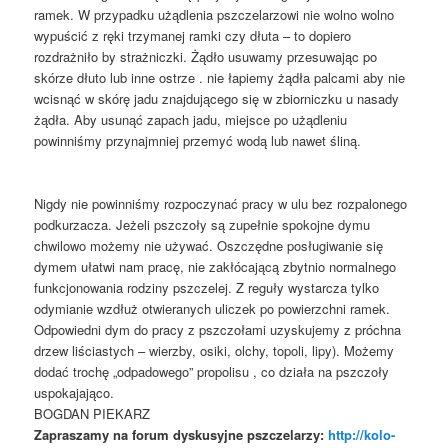
ramek. W przypadku użądlenia pszczelarzowi nie wolno wolno
wypuścić z ręki trzymanej ramki czy dłuta – to dopiero
rozdrażniło by strażniczki. Żądło usuwamy przesuwając po
skórze dłuto lub inne ostrze . nie łapiemy żądła palcami aby nie
wcisnąć w skórę jadu znajdującego się w zbiorniczku u nasady
żądła. Aby usunąć zapach jadu, miejsce po użądleniu
powinniśmy przynajmniej przemyć wodą lub nawet śliną.
Nigdy nie powinniśmy rozpoczynać pracy w ulu bez rozpalonego
podkurzacza. Jeżeli pszczoły są zupełnie spokojne dymu
chwilowo możemy nie używać. Oszczędne posługiwanie się
dymem ułatwi nam pracę, nie zakłócającą zbytnio normalnego
funkcjonowania rodziny pszczelej. Z reguły wystarcza tylko
odymianie wzdłuż otwieranych uliczek po powierzchni ramek.
Odpowiedni dym do pracy z pszczołami uzyskujemy z próchna
drzew liściastych – wierzby, osiki, olchy, topoli, lipy). Możemy
dodać trochę „odpadowego” propolisu , co działa na pszczoły
uspokajająco.
BOGDAN PIEKARZ
Zapraszamy na forum dyskusyjne pszczelarzy:
http://kolo-