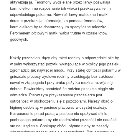
aktywizują ją. Feromony wydzielane przez larwy pozwalają
karmicielkom na rozpoznanie ich wieku i przekazywanie im
odpowiedniego pokarmu. Również larwy mateczne i matki
dorosłe przekazują informacje, za pomocą feromonów,
karmicielkom by te dostarczały im specyficzne mleczko.
Feromenem płciowym matki wabią trutnie w czasie lotów
godowych.
Każdy pszczelarz dąży aby mieć rodziny o odpowiedniej sile by
w pełni wykorzystać pożytki występujące w okolicy jego pasieki i
zgromadzić jak najwięcej miodu. Przy stałej obfitości pokarmu w
gnieździe procesy życiowe rodziny przebiegają bez zakłóceń,
nawet w złą pogodę i przy braku pożytku rodzina rozwija się
dobrze. Powinniśmy pamiętać że rodzina pszczela ciągle się
odmładza. Pierwszym przykazaniem pszczelarza jest
ostrożność w obchodzeniu się z pszczołami. Należy dbać o
higienę osobistą, w pasiece pracować w czystej odzieży.
Bezpośrednio przed pracą w pasiece nie spożywać silnie
pachnącego pokarmu by nie rozdrażniać pszczół i nie narażać
się na użądlenia. Spokojny chód i płynne ruchy to zasady
odpowiedniego zachowania się pszczelarza. Przystępując do