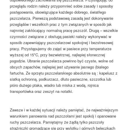
przeglądu rodzin należy przypomnieć sobie zasady i sposoby
postępowania, obowiązujące każdego dobrego, światłego
pszczelarza. Pierwszą podstawową zasadą jest dokonywanie
przeglądów i wszelkich prac z tym związanych w sposób jak
najmniej zakłócający normalną pracę pszczół. Drugą – wszelkie
czynności związane z obsługą pasieki należy wykonywać w
sposób zapewniający pszczelarzowi spokojnej i bezstresowej
pracy. Przystępujemy do zajęć w pasiece przy temperaturze
wyższej od 15*C, przy bezwietrznej, najlepiej słonecznej
pogodzie. Ubranie pszczelarza powinno być czyste, wolne od
obcych zapachów, najlepiej jest używanie jasnego (białego
fartucha. Ze sprzętu pszczelarskiego absolutnie są : kapelusz z
siatką ochronną, podkurzacz, dłuto pasieczne, szczotka lub
pióro dużego ptaka, wiadro lub miska z wodą, rojnica
transportówka oraz zeszyt na notatki.
Zawsze i w każdej sytuacji należy pamiętać, że najważniejszym
warunkiem panowania nad pszczołami jest spokój i opanowane
ruchy pszczelarza. Pamiętajmy że żądlą tylko pszczoły
strażniczki gromadzące się przy wylotku i górnych beleczkach