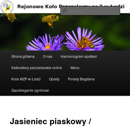
Przeskocz
do
Szuka
tekstu
Rejonowe Koło Pszczelarzy nr 2 w
Łodzi
Główne
Strona główna
O nas
Harmonogram spotkań
menu
Kalkulatory pszczelarskie online
Menu
Koła WZP w Łodzi
Opłaty
Porady Bogdana
Zapobieganie zgnilcowi
Jasieniec piaskowy /