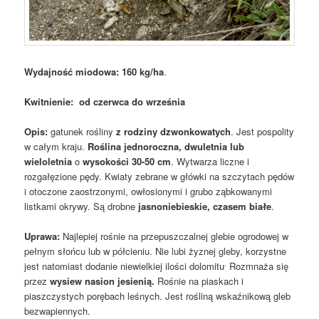
Wydajność miodowa: 160 kg/ha
.
Kwitnienie: od czerwca do września
Opis:
gatunek rośliny
z
rodziny dzwonkowatych
. Jest pospolity
w całym kraju.
Roślina jednoroczna, dwuletnia lub
wieloletnia
o
wysokości 30-50 cm
. Wytwarza liczne i
rozgałęzione pędy. Kwiaty zebrane w główki na szczytach pędów
i otoczone zaostrzonymi, owłosionymi i grubo ząbkowanymi
listkami okrywy. Są drobne
jasnoniebieskie, czasem białe
.
Uprawa:
Najlepiej rośnie na przepuszczalnej glebie ogrodowej w
pełnym słońcu lub w półcieniu. Nie lubi żyznej gleby, korzystne
.
jest natomiast dodanie niewielkiej ilości dolomitu
Rozmnaża się
przez
wysiew nasion jesienią.
Rośnie na piaskach i
piaszczystych porębach leśnych. Jest rośliną wskaźnikową gleb
bezwapiennych.