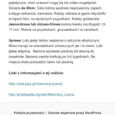
pojedyncze, choć czasami mogą się też słabo rozgałęziać.
Dorasta
do 60cm
. Cała roślina wydziela nieprzyjemny zapach.
Łodyga owłosiona, kanciasta. Kwiaty zebrane w gęste nibyokółki
w kątach liści, na wyraźnych szypułkach.
Kwiaty grzbieciste
.
Jasnoróżowa lub różowo-liliowa
korona kwiatu ma długość 13-
17 mm. Rośnie na przydrożach, gruzowiskach i w zaroślach.
Uprawa:
Lubi gleby lekkie, wapienne o odczynie alkalicznym.
Może rosnąć na stanowiskach słonecznych jak i w cieniu. Lubi
glebę wilgotną. Nasiona wysiewać jesienią lub wiosną do
inspektów. Nasiona zwykle kiełkują po 3-6 tygodniach. Na
miejsca stałe przesadzić latem lub jesienią.
Linki z informacjami o tej roślinie:
http://ziola.pisz.pl/mierznica-czarna/
http://pl.wikipedia.org/wiki/Mierznica_czarna
Polityka prywatności
Dumnie wspierane przez WordPress