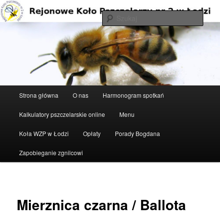
Przeskocz
do
Szuka
tekstu
Rejonowe Koło Pszczelarzy nr 2 w
Łodzi
Główne
Strona główna
O nas
Harmonogram spotkań
menu
Kalkulatory pszczelarskie online
Menu
Koła WZP w Łodzi
Opłaty
Porady Bogdana
Zapobieganie zgnilcowi
Mierznica czarna / Ballota