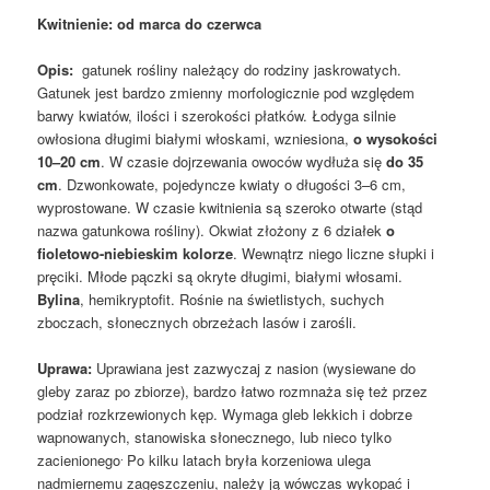
Kwitnienie: od marca do czerwca
Opis:
gatunek rośliny należący do rodziny jaskrowatych.
Gatunek jest bardzo zmienny morfologicznie pod względem
barwy kwiatów, ilości i szerokości płatków. Łodyga silnie
owłosiona długimi białymi włoskami, wzniesiona,
o wysokości
10–20 cm
. W czasie dojrzewania owoców wydłuża się
do 35
cm
. Dzwonkowate, pojedyncze kwiaty o długości 3–6 cm,
wyprostowane. W czasie kwitnienia są szeroko otwarte (stąd
nazwa gatunkowa rośliny). Okwiat złożony z 6 działek
o
fioletowo-niebieskim kolorze
. Wewnątrz niego liczne słupki i
pręciki. Młode pączki są okryte długimi, białymi włosami.
Bylina
, hemikryptofit. Rośnie na świetlistych, suchych
zboczach, słonecznych obrzeżach lasów i zarośli.
Uprawa:
Uprawiana jest zazwyczaj z nasion (wysiewane do
gleby zaraz po zbiorze), bardzo łatwo rozmnaża się też przez
podział rozkrzewionych kęp. Wymaga gleb lekkich i dobrze
wapnowanych, stanowiska słonecznego, lub nieco tylko
.
zacienionego
Po kilku latach bryła korzeniowa ulega
nadmiernemu zagęszczeniu, należy ją wówczas wykopać i