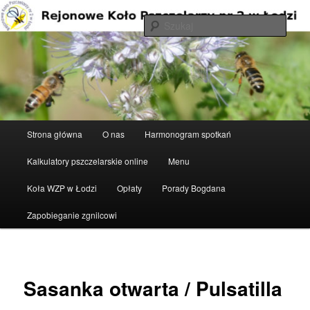
Przeskocz
do
Szuka
tekstu
Rejonowe Koło Pszczelarzy nr 2 w
Łodzi
Główne
Strona główna
O nas
Harmonogram spotkań
menu
Kalkulatory pszczelarskie online
Menu
Koła WZP w Łodzi
Opłaty
Porady Bogdana
Zapobieganie zgnilcowi
Sasanka otwarta / Pulsatilla