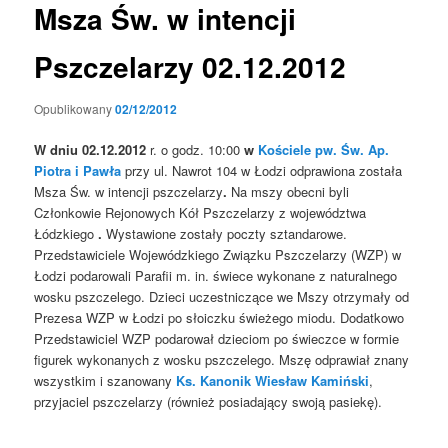
Msza Św. w intencji
Pszczelarzy 02.12.2012
Opublikowany
02/12/2012
W dniu 02.12.2012
r. o godz. 10:00
w
Kościele pw. Św. Ap.
Piotra i Pawła
przy ul. Nawrot 104 w Łodzi odprawiona została
Msza Św. w intencji pszczelarzy
.
Na mszy obecni byli
Członkowie Rejonowych Kół Pszczelarzy z województwa
Łódzkiego
.
Wystawione zostały poczty sztandarowe.
Przedstawiciele Wojewódzkiego Związku Pszczelarzy (WZP) w
Łodzi podarowali Parafii m. in. świece wykonane z naturalnego
wosku pszczelego. Dzieci uczestniczące we Mszy otrzymały od
Prezesa WZP w Łodzi po słoiczku świeżego miodu. Dodatkowo
Przedstawiciel WZP podarował dzieciom po świeczce w formie
figurek wykonanych z wosku pszczelego. Mszę odprawiał znany
wszystkim i szanowany
Ks. Kanonik Wiesław Kamiński
,
przyjaciel pszczelarzy (również posiadający swoją pasiekę).