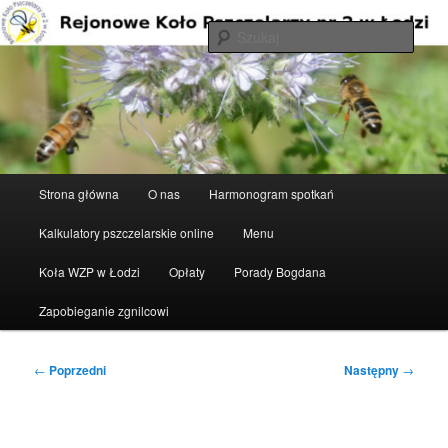
Przeskocz
do
Szuka
tekstu
Rejonowe Koło Pszczelarzy nr 2 w
Łodzi
Główne
Strona główna
O nas
Harmonogram spotkań
menu
Kalkulatory pszczelarskie online
Menu
Koła WZP w Łodzi
Opłaty
Porady Bogdana
Zapobieganie zgnilcowi
Nawigacja
←
Poprzedni
Następny
→
wpisu