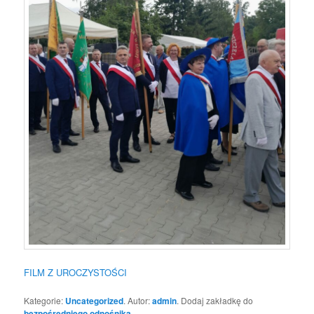
FILM Z UROCZYSTOŚCI
Kategorie:
Uncategorized
. Autor:
admin
. Dodaj zakładkę do
bezpośredniego odnośnika
.