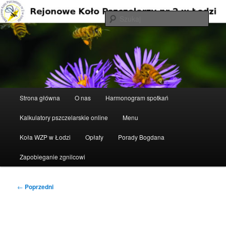
Przeskocz
do
Szuka
tekstu
Rejonowe Koło Pszczelarzy nr 2 w
Łodzi
Główne
Strona główna
O nas
Harmonogram spotkań
menu
Kalkulatory pszczelarskie online
Menu
Koła WZP w Łodzi
Opłaty
Porady Bogdana
Zapobieganie zgnilcowi
Nawigacja
←
Poprzedni
wpisu