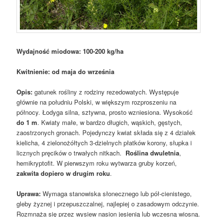
Wydajność miodowa: 100-200 kg/ha
Kwitnienie: od maja do września
Opis:
gatunek rośliny z rodziny rezedowatych. Występuje
głównie na południu Polski, w większym rozproszeniu na
północy. Łodyga silna, sztywna, prosto wzniesiona. Wysokość
do 1 m
. Kwiaty małe, w bardzo długich, wąskich, gęstych,
zaostrzonych gronach. Pojedynczy kwiat składa się z 4 działek
kielicha, 4 zielonożółtych 3-dzielnych płatków korony, słupka i
licznych pręcików o trwałych nitkach.
Roślina dwuletnia
,
hemikryptofit
. W pierwszym roku wytwarza gruby korzeń,
zakwita dopiero w drugim roku
.
Uprawa:
Wymaga stanowiska słonecznego lub pół-cienistego,
gleby żyznej i przepuszczalnej, najlepiej o zasadowym odczynie.
Rozmnaża się przez wysiew nasion jesienią lub wczesną wiosną.