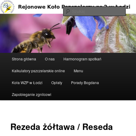
Przeskocz
do
Szuka
tekstu
Rejonowe Koło Pszczelarzy nr 2 w
Łodzi
Główne
Strona główna
O nas
Harmonogram spotkań
menu
Kalkulatory pszczelarskie online
Menu
Koła WZP w Łodzi
Opłaty
Porady Bogdana
Zapobieganie zgnilcowi
Rezeda żółtawa / Reseda