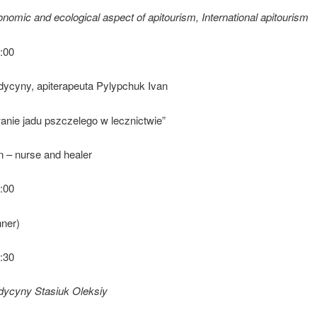
onomic and ecological aspect of apitourism, International apitourism
:00
dycyny, apiterapeuta Pylypchuk Ivan
anie jadu pszczelego w lecznictwie”
n – nurse and healer
:00
nner)
:30
dycyny Stasiuk Oleksiy