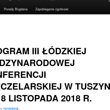
Porady Bogdana
Zapobieganie zgnilcowi
GRAM III ŁÓDZKIEJ
ĘDZYNARODOWEJ
NFERENCJI
CZELARSKIEJ W TUSZYN
18 LISTOPADA 2018 R.
ny
12/10/2018