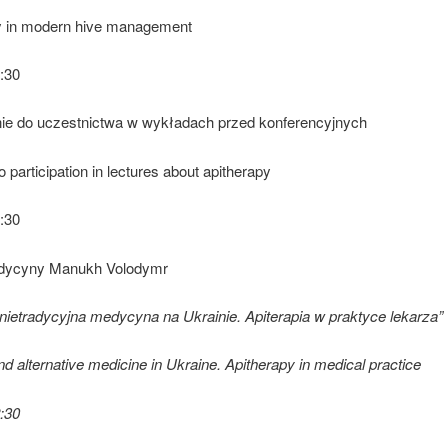
y in modern hive management
:30
ie do uczestnictwa w wykładach przed konferencyjnych
to participation in lectures about apitherapy
:30
edycyny Manukh Volodymr
nietradycyjna medycyna na Ukrainie. Apiterapia w praktyce lekarza”
nd alternative medicine in Ukraine. Apitherapy in medical practice
:30