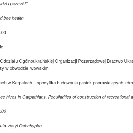
udzi i pszczół”
 bee health
:00
lo
 Oddziału Ogólnoukraińskiej Organizacji Pozarządowej Bractwo Ukra
zy w obwodzie lwowskim
lach w Karpatach – specyfika budowania pasiek poprawiających zdro
ee hives in Carpathians. Peculiarities of construction of recreational a
:00
peuta Vasyl Oshchypko