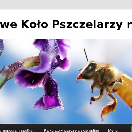
 Pszczelarzy nr 2 w Łodzi
rmonogram spotkań
Kalkulatory pszczelarskie online
Menu