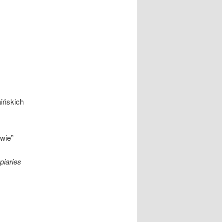
ińskich
wie”
piaries