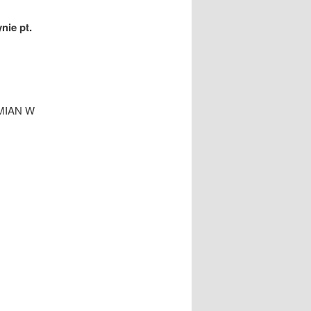
ynie
pt.
MIAN W