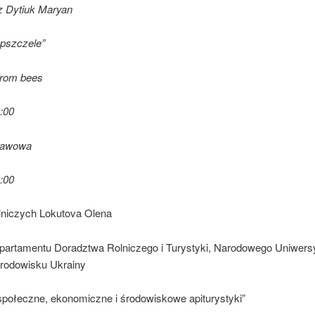
z Dytiuk Maryan
 pszczele”
from bees
:00
kawowa
:00
olniczych Lokutova Olena
partamentu Doradztwa Rolniczego i Turystyki, Narodowego Uniwersy
Środowisku Ukrainy
społeczne, ekonomiczne i środowiskowe apiturystyki”