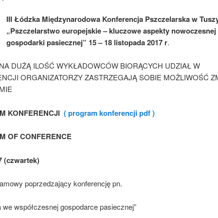
III Łódzka Międzynarodowa Konferencja Pszczelarska w Tusz
„Pszczelarstwo europejskie – kluczowe aspekty nowoczesnej
gospodarki pasiecznej”
15 – 18 listopada 2017 r
.
 NA DUŻĄ ILOŚĆ WYKŁADOWCÓW BIORĄCYCH UDZIAŁ W
NCJI ORGANIZATORZY ZASTRZEGAJĄ SOBIE MOŻLIWOŚĆ Z
MIE
M KONFERENCJI
( program konferencji pdf )
M OF CONFERENCE
7 (czwartek)
ramowy poprzedzający konferencję pn.
ia we współczesnej gospodarce pasiecznej”