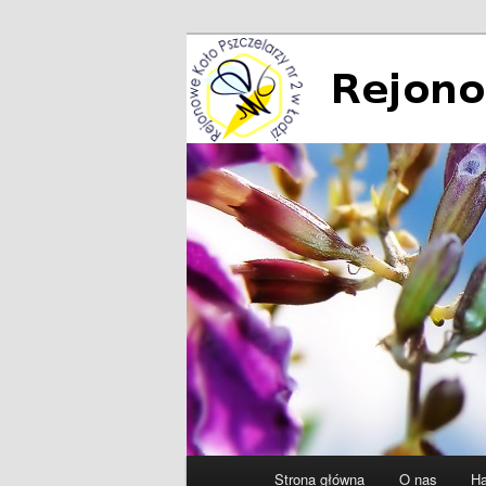
Przeskocz
do
tekstu
Rejonowe Koło
Główne
Strona główna
O nas
Ha