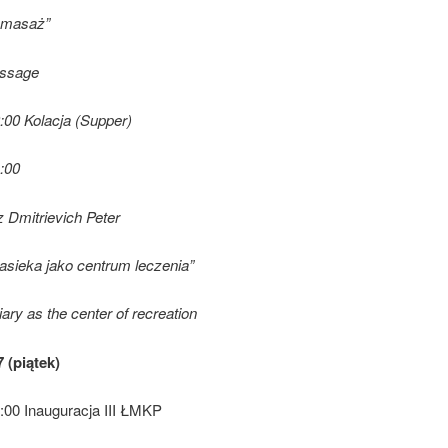
 masaż”
ssage
:00 Kolacja (Supper)
:00
 Dmitrievich Peter
asieka jako centrum leczenia”
iary as the center of recreation
 (piątek)
:00 Inauguracja III ŁMKP