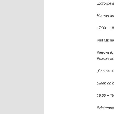
„
Zdrowie l
Human and
17:30 – 18
Kiril Micha
Kierownik
Pszczelar
„Sen na u
Sleep on b
18:00 – 19
fizjotera