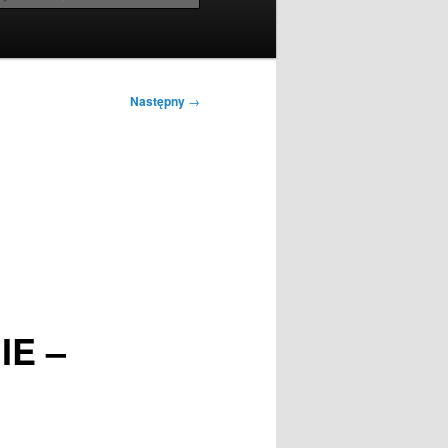
Następny
→
IE –