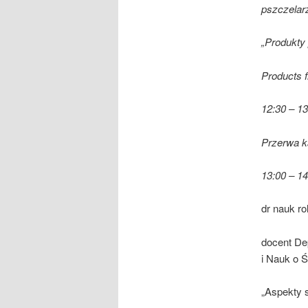
pszczelar
„
Produkty
Products 
12:30 – 13
Przerwa 
13:00 – 14
dr nauk r
docent De
i Nauk o 
„Aspekty 