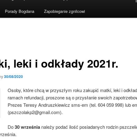
Porady Bogdana
Zapobieganie zgnilcowi
i, leki i odkłady 2021r.
ny
30/08/2020
Osoby, które chcą w przyszłym roku zakupić matki, leki i odkła
ramach refundacji, proszone są o przysłanie swoich zapotrzeb
Prezes Teresy Andruszkiewicz sms-em (tel. 604 059 998) lub e
(pszczolakp2@gmail.com).
Do
30 września
należy podać ilość posiadanych rodzin pszczeli
rześnia.