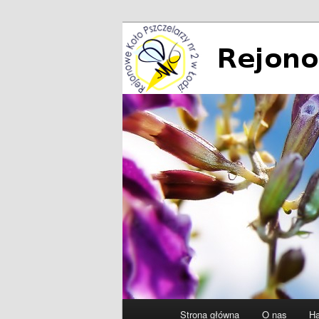
Przeskocz
do
tekstu
Rejonowe Koło
Główne
Strona główna
O nas
Ha