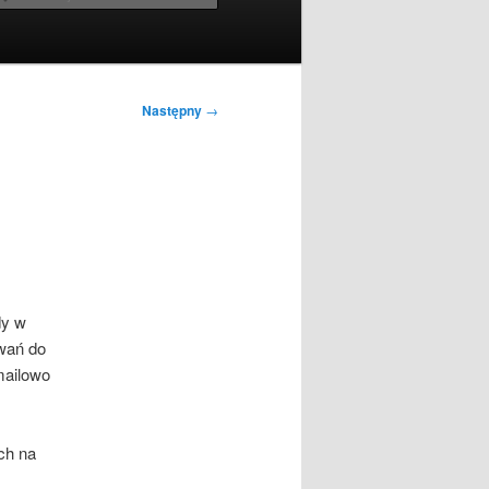
Następny
→
dy w
owań do
mailowo
ch na