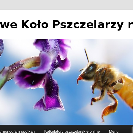
 Pszczelarzy nr 2 w Łodzi
rmonogram spotkań
Kalkulatory pszczelarskie online
Menu