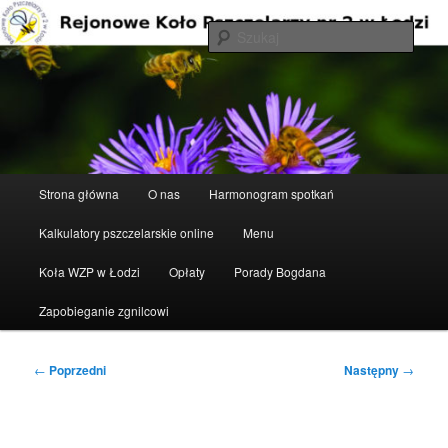
Przeskocz
do
Szuka
tekstu
Rejonowe Koło Pszczelarzy nr 2 w
Łodzi
Główne
Strona główna
O nas
Harmonogram spotkań
menu
Kalkulatory pszczelarskie online
Menu
Koła WZP w Łodzi
Opłaty
Porady Bogdana
Zapobieganie zgnilcowi
Nawigacja
←
Poprzedni
Następny
→
wpisu