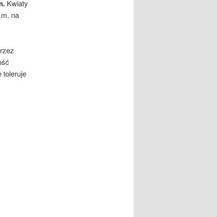
m.
Kwiaty
.m. na
przez
ość
 toleruje