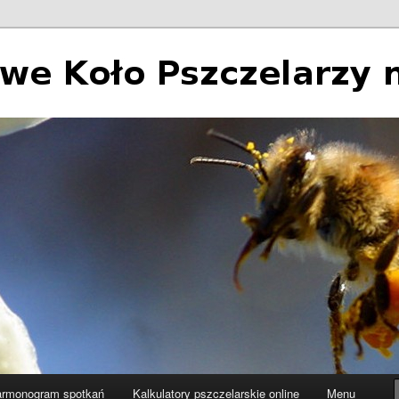
 Pszczelarzy nr 2 w Łodzi
rmonogram spotkań
Kalkulatory pszczelarskie online
Menu