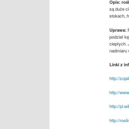
Opis: roś
są duże ci
stokach, h
Uprawa:
podział kę
ciepłych. 
nadmiaru 
Linki z in
http://zoj
http://www
http://pl.
http://ros