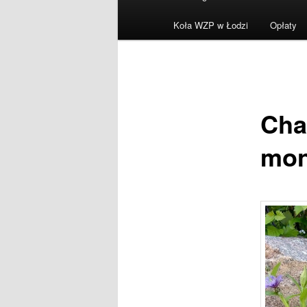
menu
Koła WZP w Łodzi
Opłaty
Cha
mon