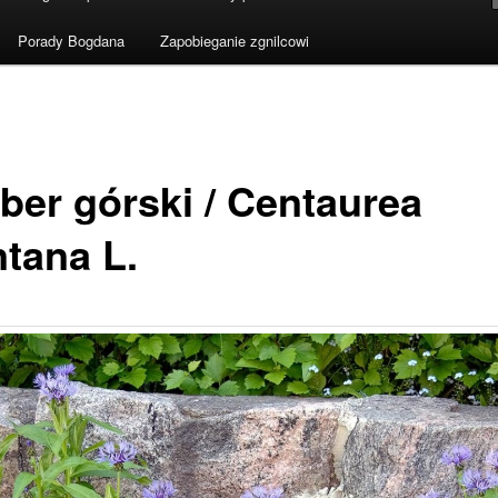
Porady Bogdana
Zapobieganie zgnilcowi
ber górski / Centaurea
tana L.