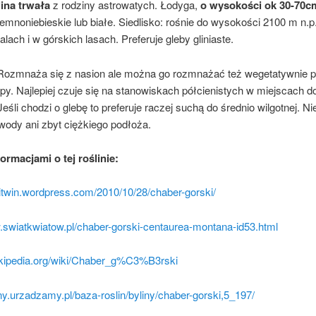
lina trwała
z rodziny astrowatych. Łodyga,
o wysokości ok 30-70c
emnoniebieskie lub białe. Siedlisko: rośnie do wysokości 2100 m n.p
alach i w górskich lasach. Preferuje gleby gliniaste.
Rozmnaża się z nasion ale można go rozmnażać też wegetatywnie 
py. Najlepiej czuje się na stanowiskach półcienistych w miejscach d
Jeśli chodzi o glebę to preferuje raczej suchą do średnio wilgotnej. Nie
wody ani zbyt ciężkiego podłoża.
formacjami o tej roślinie:
alitwin.wordpress.com/2010/10/28/chaber-gorski/
.swiatkwiatow.pl/chaber-gorski-centaurea-montana-id53.html
wikipedia.org/wiki/Chaber_g%C3%B3rski
liny.urzadzamy.pl/baza-roslin/byliny/chaber-gorski,5_197/