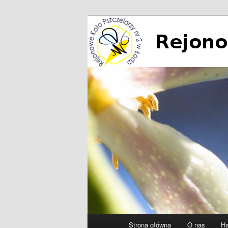
Przeskocz
do
tekstu
Rejonowe Koło
Główne
Strona główna
O nas
Ha