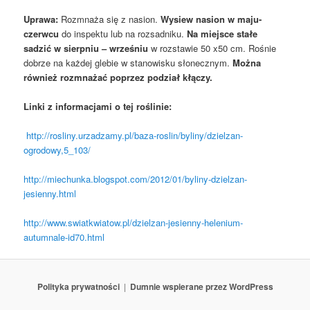
Uprawa:
Rozmnaża się z nasion.
Wysiew nasion w maju-
czerwcu
do inspektu lub na rozsadniku.
Na miejsce stałe
sadzić w sierpniu – wrześniu
w rozstawie 50 x50 cm. Rośnie
dobrze na każdej glebie w stanowisku słonecznym.
Można
również rozmnażać poprzez podział kłączy.
Linki z informacjami o tej roślinie:
http://rosliny.urzadzamy.pl/baza-roslin/byliny/dzielzan-
ogrodowy,5_103/
http://miechunka.blogspot.com/2012/01/byliny-dzielzan-
jesienny.html
http://www.swiatkwiatow.pl/dzielzan-jesienny-helenium-
autumnale-id70.html
Polityka prywatności
Dumnie wspierane przez WordPress