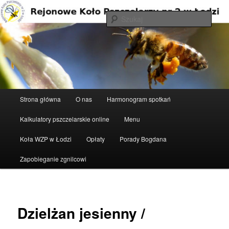
Przeskocz
do
Szuka
tekstu
Rejonowe Koło Pszczelarzy nr 2 w
Łodzi
Główne
Strona główna
O nas
Harmonogram spotkań
menu
Kalkulatory pszczelarskie online
Menu
Koła WZP w Łodzi
Opłaty
Porady Bogdana
Zapobieganie zgnilcowi
Dzielżan jesienny /