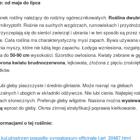
e: od maja do lipca
unek rośliny należący do rodziny ogórecznikowatych.
Roślina dwulet
mikryptofit
. Rośnie na suchych wzgórzach, rumowiskach i przydroż
zyczepiają się do sierści zwierząt i ubrania i w ten sposób są przez 
e. Cała roślina ma charakterystyczny mysi zapach. Bywa używana 
ia myszy, które nie lubią tego zapachu. Łodyga wzniesiona, rozgałę
ca do
50-90 cm
wysokości. Szorstko owłosiona. Kwiaty zebrane w g
rona kwiatu brudnoczerwona
, lejkowata, złożona z pięciu zrośnię
tków.
ubi gleby piaszczyste i średnio-gliniaste. Może rosnąć na glebach
alnych i ubogich w składniki odżywcze. Nie lubi cienia. Najlepiej ro
ach słonecznych. Preferuje gleby wilgotne. Nasiona można
wysiewać
ną
wprost do gleby.
Okres
zimnej
stratyfikacji
poprawia
kiełkowanie
.
formacjami o tej roślinie:
.kul.pl/ostrzen-pospolity-cynoglossum-officinale-l,art_30487.html