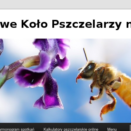
 Pszczelarzy nr 2 w Łodzi
rmonogram spotkań
Kalkulatory pszczelarskie online
Menu