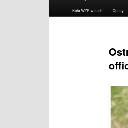
menu
Koła WZP w Łodzi
Opłaty
Ost
offi