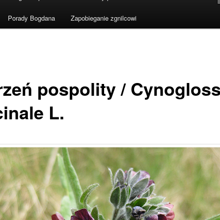
Porady Bogdana
Zapobieganie zgnilcowi
rzeń pospolity / Cynoglo
cinale L.