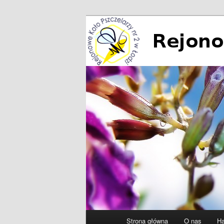
Przeskocz
do
tekstu
Rejonowe Koło
Główne
Strona główna
O nas
Ha