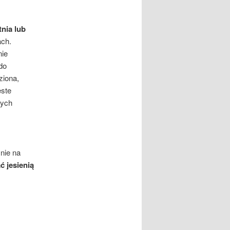
nia lub
ach.
nie
do
ziona,
ęste
tych
śnie na
 jesienią