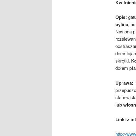
Kwitnieni
Opis:
gat
bylina
,
he
Nasiona pr
rozsiewan
odstraszan
dorastają
skrętki.
Ko
dołem pła
Uprawa:
l
przepuszcz
stanowisk
lub wios
Linki z in
http://www