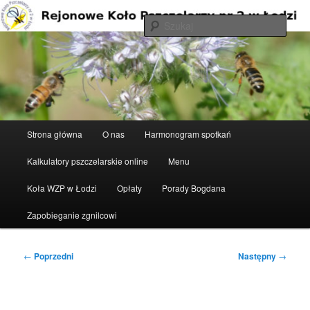
Przeskocz
do
Szuka
tekstu
Rejonowe Koło Pszczelarzy nr 2 w
Łodzi
Główne
Strona główna
O nas
Harmonogram spotkań
menu
Kalkulatory pszczelarskie online
Menu
Koła WZP w Łodzi
Opłaty
Porady Bogdana
Zapobieganie zgnilcowi
Nawigacja
←
Poprzedni
Następny
→
wpisu