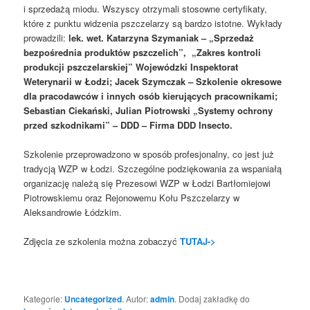
i sprzedażą miodu. Wszyscy otrzymali stosowne certyfikaty,
które z punktu widzenia pszczelarzy są bardzo istotne.
Wykłady
prowadzili:
lek. wet. Katarzyna Szymaniak – „Sprzedaż
bezpośrednia produktów pszczelich”, „Zakres kontroli
produkcji pszczelarskiej” Wojewódzki Inspektorat
Weterynarii w Łodzi; Jacek Szymczak – Szkolenie okresowe
dla pracodawców i innych osób kierujących pracownikami;
Sebastian Ciekański, Julian Piotrowski „Systemy ochrony
przed szkodnikami” – DDD – Firma DDD Insecto.
Szkolenie przeprowadzono w sposób profesjonalny, co jest już
tradycją WZP w Łodzi. Szczególne podziękowania za wspaniałą
organizację należą się Prezesowi WZP w Łodzi Bartłomiejowi
Piotrowskiemu oraz Rejonowemu Kołu Pszczelarzy w
Aleksandrowie Łódzkim.
Zdjęcia ze szkolenia można zobaczyć
TUTAJ->
Kategorie:
Uncategorized
. Autor:
admin
. Dodaj zakładkę do