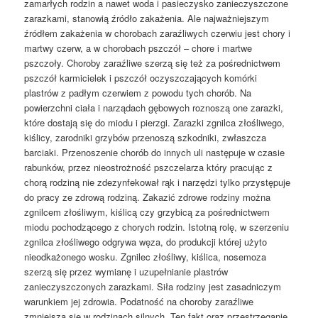
zamarłych rodzin a nawet woda i pasieczysko zanieczyszczone
zarazkami, stanowią źródło zakażenia. Ale najważniejszym
źródłem zakażenia w chorobach zaraźliwych czerwiu jest chory i
martwy czerw, a w chorobach pszczół – chore i martwe
pszczoły. Choroby zaraźliwe szerzą się też za pośrednictwem
pszczół karmicielek i pszczół oczyszczających komórki
plastrów z padłym czerwiem z powodu tych chorób. Na
powierzchni ciała i narządach gębowych roznoszą one zarazki,
które dostają się do miodu i pierzgi. Zarazki zgnilca złośliwego,
kiślicy, zarodniki grzybów przenoszą szkodniki, zwłaszcza
barciaki. Przenoszenie chorób do innych uli następuje w czasie
rabunków, przez nieostrożność pszczelarza który pracując z
chorą rodziną nie zdezynfekował rąk i narzędzi tylko przystępuje
do pracy ze zdrową rodziną. Zakazić zdrowe rodziny można
zgnilcem złośliwym, kiślicą czy grzybicą za pośrednictwem
miodu pochodzącego z chorych rodzin. Istotną rolę, w szerzeniu
zgnilca złośliwego odgrywa węza, do produkcji której użyto
nieodkażonego wosku. Zgnilec złośliwy, kiślica, nosemoza
szerzą się przez wymianę i uzupełnianie plastrów
zanieczyszczonych zarazkami. Siła rodziny jest zasadniczym
warunkiem jej zdrowia. Podatność na choroby zaraźliwe
zmniejsza się w rodzinach silnych. Ten fakt oraz przestrzeganie