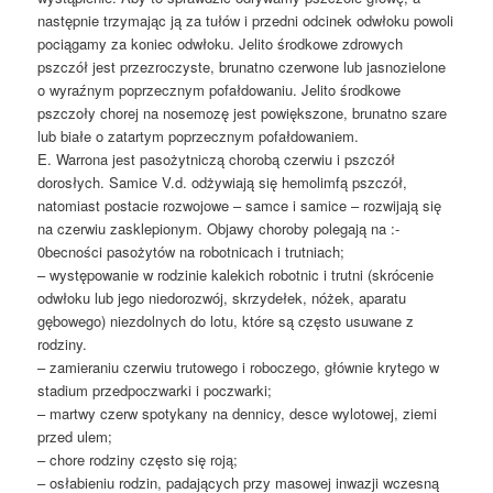
następnie trzymając ją za tułów i przedni odcinek odwłoku powoli
pociągamy za koniec odwłoku. Jelito środkowe zdrowych
pszczół jest przezroczyste, brunatno czerwone lub jasnozielone
o wyraźnym poprzecznym pofałdowaniu. Jelito środkowe
pszczoły chorej na nosemozę jest powiększone, brunatno szare
lub białe o zatartym poprzecznym pofałdowaniem.
E. Warrona jest pasożytniczą chorobą czerwiu i pszczół
dorosłych. Samice V.d. odżywiają się hemolimfą pszczół,
natomiast postacie rozwojowe – samce i samice – rozwijają się
na czerwiu zasklepionym. Objawy choroby polegają na :-
0becności pasożytów na robotnicach i trutniach;
– występowanie w rodzinie kalekich robotnic i trutni (skrócenie
odwłoku lub jego niedorozwój, skrzydełek, nóżek, aparatu
gębowego) niezdolnych do lotu, które są często usuwane z
rodziny.
– zamieraniu czerwiu trutowego i roboczego, głównie krytego w
stadium przedpoczwarki i poczwarki;
– martwy czerw spotykany na dennicy, desce wylotowej, ziemi
przed ulem;
– chore rodziny często się roją;
– osłabieniu rodzin, padających przy masowej inwazji wczesną