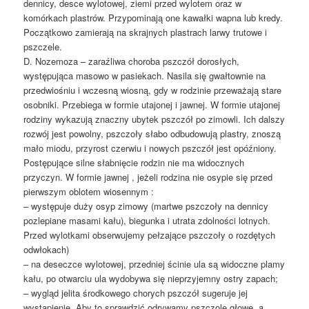
dennicy, desce wylotowej, ziemi przed wylotem oraz w
komórkach plastrów. Przypominają one kawałki wapna lub kredy.
Początkowo zamierają na skrajnych plastrach larwy trutowe i
pszczele.
D. Nozemoza – zaraźliwa choroba pszczół dorosłych,
występująca masowo w pasiekach. Nasila się gwałtownie na
przedwiośniu i wczesną wiosną, gdy w rodzinie przeważają stare
osobniki. Przebiega w formie utajonej i jawnej. W formie utajonej
rodziny wykazują znaczny ubytek pszczół po zimowli. Ich dalszy
rozwój jest powolny, pszczoły słabo odbudowują plastry, znoszą
mało miodu, przyrost czerwiu i nowych pszczół jest opóźniony.
Postępujące silne słabnięcie rodzin nie ma widocznych
przyczyn. W formie jawnej , jeżeli rodzina nie osypie się przed
pierwszym oblotem wiosennym :
– występuje duży osyp zimowy (martwe pszczoły na dennicy
pozlepiane masami kału), biegunka i utrata zdolności lotnych.
Przed wylotkami obserwujemy pełzające pszczoły o rozdętych
odwłokach)
– na deseczce wylotowej, przedniej ścinie ula są widoczne plamy
kału, po otwarciu ula wydobywa się nieprzyjemny ostry zapach;
– wygląd jelita środkowego chorych pszczół sugeruje jej
wystąpienie. Aby to sprawdzić odrywamy pszczole głowę, a