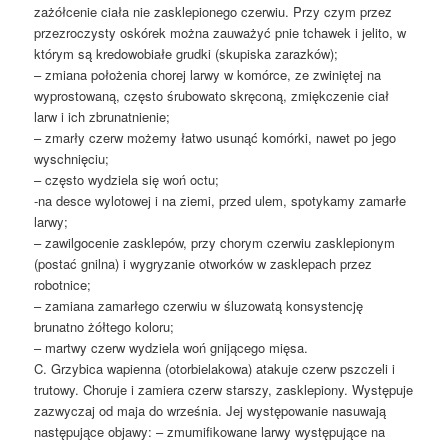
zażółcenie ciała nie zasklepionego czerwiu. Przy czym przez
przezroczysty oskórek można zauważyć pnie tchawek i jelito, w
którym są kredowobiałe grudki (skupiska zarazków);
– zmiana położenia chorej larwy w komórce, ze zwiniętej na
wyprostowaną, często śrubowato skręconą, zmiękczenie ciał
larw i ich zbrunatnienie;
– zmarły czerw możemy łatwo usunąć komórki, nawet po jego
wyschnięciu;
– często wydziela się woń octu;
-na desce wylotowej i na ziemi, przed ulem, spotykamy zamarłe
larwy;
– zawilgocenie zasklepów, przy chorym czerwiu zasklepionym
(postać gnilna) i wygryzanie otworków w zasklepach przez
robotnice;
– zamiana zamarłego czerwiu w śluzowatą konsystencję
brunatno żółtego koloru;
– martwy czerw wydziela woń gnijącego mięsa.
C. Grzybica wapienna (otorbielakowa) atakuje czerw pszczeli i
trutowy. Choruje i zamiera czerw starszy, zasklepiony. Występuje
zazwyczaj od maja do września. Jej występowanie nasuwają
następujące objawy: – zmumifikowane larwy występujące na