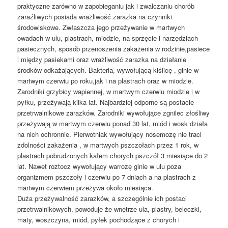
praktyczne zarówno w zapobieganiu jak i zwalczaniu chorób
zaraźliwych posiada wrażliwość zarazka na czynniki
środowiskowe. Zwłaszcza jego przeżywanie w martwych
owadach w ulu, plastrach, miodzie, na sprzęcie i narzędziach
pasiecznych, sposób przenoszenia zakażenia w rodzinie,pasiece
i między pasiekami oraz wrażliwość zarazka na działanie
środków odkażających. Bakteria, wywołującą kiślicę , ginie w
martwym czerwiu po roku,jak i na plastrach oraz w miodzie.
Zarodniki grzybicy wapiennej, w martwym czerwiu miodzie i w
pyłku, przeżywają kilka lat. Najbardziej odporne są postacie
przetrwalnikowe zarazków. Zarodniki wywołujące zgnilec złośliwy
przeżywają w martwym czerwiu ponad 30 lat, miód i wosk działa
na nich ochronnie. Pierwotniak wywołujący nosemozę nie traci
zdolności zakażenia , w martwych pszczołach przez 1 rok, w
plastrach pobrudzonych kałem chorych pszczół 3 miesiące do 2
lat. Nawet roztocz wywołujący warrozę ginie w ulu poza
organizmem pszczoły i czerwiu po 7 dniach a na plastrach z
martwym czerwiem przeżywa około miesiąca.
Duża przeżywalność zarazków, a szczególnie ich postaci
przetrwalnikowych, powoduje że wnętrze ula, plastry, beleczki,
maty, woszczyna, miód, pyłek pochodzące z chorych i