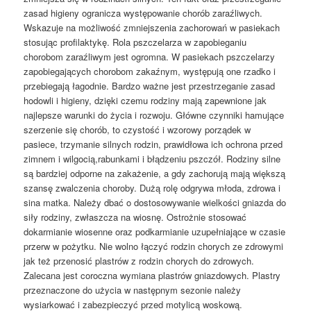
zasad higieny ogranicza występowanie chorób zaraźliwych.
Wskazuje na możliwość zmniejszenia zachorowań w pasiekach
stosując profilaktykę. Rola pszczelarza w zapobieganiu
chorobom zaraźliwym jest ogromna. W pasiekach pszczelarzy
zapobiegających chorobom zakaźnym, występują one rzadko i
przebiegają łagodnie. Bardzo ważne jest przestrzeganie zasad
hodowli i higieny, dzięki czemu rodziny mają zapewnione jak
najlepsze warunki do życia i rozwoju. Główne czynniki hamujące
szerzenie się chorób, to czystość i wzorowy porządek w
pasiece, trzymanie silnych rodzin, prawidłowa ich ochrona przed
zimnem i wilgocią,rabunkami i błądzeniu pszczół. Rodziny silne
są bardziej odporne na zakażenie, a gdy zachorują mają większą
szansę zwalczenia choroby. Dużą rolę odgrywa młoda, zdrowa i
sina matka. Należy dbać o dostosowywanie wielkości gniazda do
siły rodziny, zwłaszcza na wiosnę. Ostrożnie stosować
dokarmianie wiosenne oraz podkarmianie uzupełniające w czasie
przerw w pożytku. Nie wolno łączyć rodzin chorych ze zdrowymi
jak też przenosić plastrów z rodzin chorych do zdrowych.
Zalecana jest coroczna wymiana plastrów gniazdowych. Plastry
przeznaczone do użycia w następnym sezonie należy
wysiarkować i zabezpieczyć przed motylicą woskową.