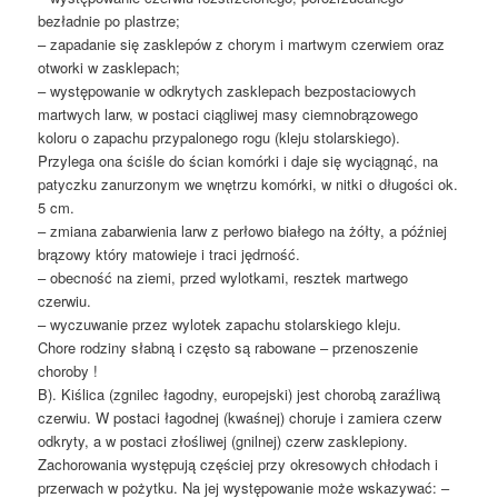
bezładnie po plastrze;
– zapadanie się zasklepów z chorym i martwym czerwiem oraz
otworki w zasklepach;
– występowanie w odkrytych zasklepach bezpostaciowych
martwych larw, w postaci ciągliwej masy ciemnobrązowego
koloru o zapachu przypalonego rogu (kleju stolarskiego).
Przylega ona ściśle do ścian komórki i daje się wyciągnąć, na
patyczku zanurzonym we wnętrzu komórki, w nitki o długości ok.
5 cm.
– zmiana zabarwienia larw z perłowo białego na żółty, a później
brązowy który matowieje i traci jędrność.
– obecność na ziemi, przed wylotkami, resztek martwego
czerwiu.
– wyczuwanie przez wylotek zapachu stolarskiego kleju.
Chore rodziny słabną i często są rabowane – przenoszenie
choroby !
B). Kiślica (zgnilec łagodny, europejski) jest chorobą zaraźliwą
czerwiu. W postaci łagodnej (kwaśnej) choruje i zamiera czerw
odkryty, a w postaci złośliwej (gnilnej) czerw zasklepiony.
Zachorowania występują częściej przy okresowych chłodach i
przerwach w pożytku. Na jej występowanie może wskazywać: –