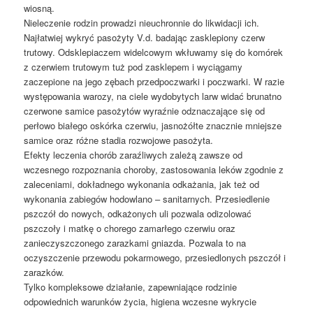
wiosną.
Nieleczenie rodzin prowadzi nieuchronnie do likwidacji ich.
Najłatwiej wykryć pasożyty V.d. badając zasklepiony czerw
trutowy. Odsklepiaczem widelcowym wkłuwamy się do komórek
z czerwiem trutowym tuż pod zasklepem i wyciągamy
zaczepione na jego zębach przedpoczwarki i poczwarki. W razie
występowania warozy, na ciele wydobytych larw widać brunatno
czerwone samice pasożytów wyraźnie odznaczające się od
perłowo białego oskórka czerwiu, jasnożółte znacznie mniejsze
samice oraz różne stadia rozwojowe pasożyta.
Efekty leczenia chorób zaraźliwych zależą zawsze od
wczesnego rozpoznania choroby, zastosowania leków zgodnie z
zaleceniami, dokładnego wykonania odkażania, jak też od
wykonania zabiegów hodowlano – sanitarnych. Przesiedlenie
pszczół do nowych, odkażonych uli pozwala odizolować
pszczoły i matkę o chorego zamarłego czerwiu oraz
zanieczyszczonego zarazkami gniazda. Pozwala to na
oczyszczenie przewodu pokarmowego, przesiedlonych pszczół i
zarazków.
Tylko kompleksowe działanie, zapewniające rodzinie
odpowiednich warunków życia, higiena wczesne wykrycie