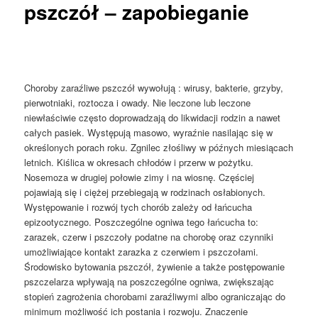
pszczół – zapobieganie
Choroby zaraźliwe pszczół wywołują : wirusy, bakterie, grzyby,
pierwotniaki, roztocza i owady. Nie leczone lub leczone
niewłaściwie często doprowadzają do likwidacji rodzin a nawet
całych pasiek. Występują masowo, wyraźnie nasilając się w
określonych porach roku. Zgnilec złośliwy w późnych miesiącach
letnich. Kiślica w okresach chłodów i przerw w pożytku.
Nosemoza w drugiej połowie zimy i na wiosnę. Częściej
pojawiają się i ciężej przebiegają w rodzinach osłabionych.
Występowanie i rozwój tych chorób zależy od łańcucha
epizootycznego. Poszczególne ogniwa tego łańcucha to:
zarazek, czerw i pszczoły podatne na chorobę oraz czynniki
umożliwiające kontakt zarazka z czerwiem i pszczołami.
Środowisko bytowania pszczół, żywienie a także postępowanie
pszczelarza wpływają na poszczególne ogniwa, zwiększając
stopień zagrożenia chorobami zaraźliwymi albo ograniczając do
minimum możliwość ich postania i rozwoju. Znaczenie