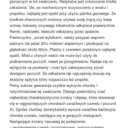
pomocnym w ich zwalczaniu. Radykalne jest zniszczenie źródła
zakażenia. Ule, po mechanicznym oczyszczeniu z wosku i
propolisu, najlepiej jest opalić przy użyciu palnika gazowego. Ze
środków chemicznych możemy używać sodę żrącą czy kwas
octowy lodowaty zmywając kilkakrotnie odkażane powierzchnie.
Ramki, nadstawki, beleczki odkażamy przez opalanie.
Pasieczysko , przed wylotkami, należy posypać wapnem
palonym lub polać 20% mlekiem wapiennym i przekopać na
głębokość około 30cm. Plastry z czerwiem porażonym najlepiej
spalić. Miód z chorych rodzin nie może być użyty do
podkarmiania pszczół, nawet po przegotowaniu. Nadaje się on
wyłącznie na przetwory i musi być zabezpieczony przed
dostępem pszczół. Do odkażania rąk najczęściej stosuje się
skażony spirytus który rozpuszcza też propolis.
Pełny sukces gwarantuje szybkie wykrycie choroby i
natychmiastowe jej zwalczanie. Dlatego powinniśmy znać
najbardziej charakterystyczne zmiany i objawy, które obserwuje
się w najgroźniejszych chorobach zaraźliwych czerwiu i pszczół.
A). Zgnilec złośliwy (amerykański) wysoce zaraźliwa bakteryjna
choroba czerwiu, nasilająca się w gorących miesiącach.
Następujące zmiany nasuwają jej podejrzenie:
– występowanie czerwiu rozstrzelonego, porozrzucanego