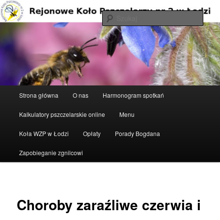
Przeskocz
do
Szuka
tekstu
Rejonowe Koło Pszczelarzy nr 2 w
Łodzi
Główne
Strona główna
O nas
Harmonogram spotkań
menu
Kalkulatory pszczelarskie online
Menu
Koła WZP w Łodzi
Opłaty
Porady Bogdana
Zapobieganie zgnilcowi
Choroby zaraźliwe czerwia i