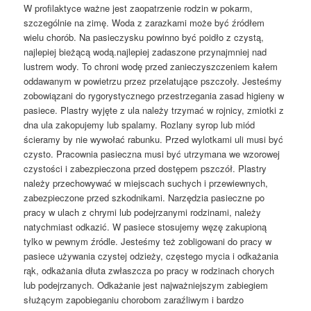
W profilaktyce ważne jest zaopatrzenie rodzin w pokarm,
szczególnie na zimę. Woda z zarazkami może być źródłem
wielu chorób. Na pasieczysku powinno być poidło z czystą,
najlepiej bieżącą wodą.najlepiej zadaszone przynajmniej nad
lustrem wody. To chroni wodę przed zanieczyszczeniem kałem
oddawanym w powietrzu przez przelatujące pszczoły. Jesteśmy
zobowiązani do rygorystycznego przestrzegania zasad higieny w
pasiece. Plastry wyjęte z ula należy trzymać w rojnicy, zmiotki z
dna ula zakopujemy lub spalamy. Rozlany syrop lub miód
ścieramy by nie wywołać rabunku. Przed wylotkami uli musi być
czysto. Pracownia pasieczna musi być utrzymana we wzorowej
czystości i zabezpieczona przed dostępem pszczół. Plastry
należy przechowywać w miejscach suchych i przewiewnych,
zabezpieczone przed szkodnikami. Narzędzia pasieczne po
pracy w ulach z chrymi lub podejrzanymi rodzinami, należy
natychmiast odkazić. W pasiece stosujemy węzę zakupioną
tylko w pewnym źródle. Jesteśmy też zobligowani do pracy w
pasiece używania czystej odzieży, częstego mycia i odkażania
rąk, odkażania dłuta zwłaszcza po pracy w rodzinach chorych
lub podejrzanych. Odkażanie jest najważniejszym zabiegiem
służącym zapobieganiu chorobom zaraźliwym i bardzo