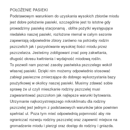
POŁOŻENIE PASIEKI
Podstawowym warunkiem do uzyskania wysokich zbiorów miodu
jest dobre położenie pasieki, szczególnie jest to istotne gdy
prowadzimy pasiekę stacjonarną . obfite pożytki występujące
niedaleko naszej pasieki, rozłożone niemal w całym sezonie
zapewniają odpowiednie zbiory zarówno na potrzeby rodzin
pszczelich jak i pozyskiwanie wysokiej ilości miodu przez
pszczelarza. Jesteśmy zobligowani znać porę zakwitania,
długość okresu kwitnienia i wydajność miodową roślin.
To pozwoli nam poznać zasoby pastwiska pszczelego wokół
własnej pasieki. Dzięki nim możemy odpowiednio stosować
zabiegi pasieczne zmierzające do dobrego wykorzystania bazy
poużytkowej w okolicy naszej pasieki. Musimy zdawać sobie
sprawę że ul czyli mieszkanie rodziny pszczelej musi
zagwarantować pszczołom jak najlepsze warunki bytowania.
Utrzymanie najkorzystniejszego mikroklimatu dla rodziny
pszczelej jest jednym z podstawowych warunków jakie powinien
spełniać ul. Poza tym mieć odpowiednią pojemność aby nie
ograniczać rozwoju rodziny pszczelej oraz zapewnić miejsce na
gromadzenie miodu i pierzgi oraz dostęp do rodziny i gniazda.