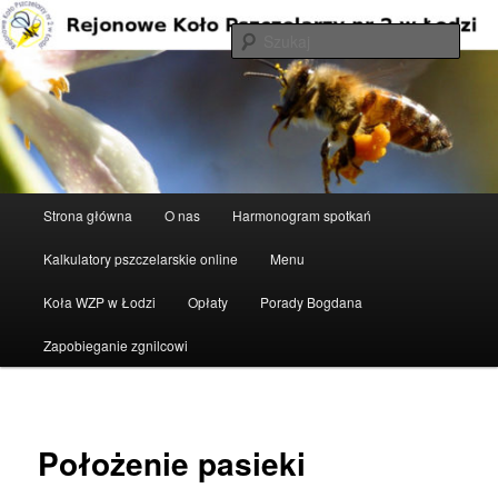
Przeskocz
do
Szuka
tekstu
Rejonowe Koło Pszczelarzy nr 2 w
Łodzi
Główne
Strona główna
O nas
Harmonogram spotkań
menu
Kalkulatory pszczelarskie online
Menu
Koła WZP w Łodzi
Opłaty
Porady Bogdana
Zapobieganie zgnilcowi
Położenie pasieki