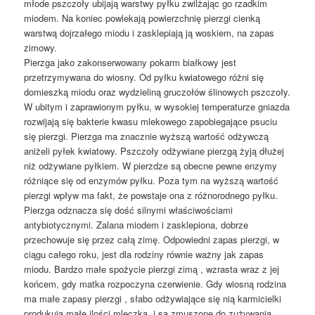
młode pszczoły ubijają warstwy pyłku zwilżając go rzadkim
miodem. Na koniec powlekają powierzchnię pierzgi cienką
warstwą dojrzałego miodu i zasklepiają ją woskiem, na zapas
zimowy.
Pierzga jako zakonserwowany pokarm białkowy jest
przetrzymywana do wiosny. Od pyłku kwiatowego różni się
domieszką miodu oraz wydzieliną gruczołów ślinowych pszczoły.
W ubitym i zaprawionym pyłku, w wysokiej temperaturze gniazda
rozwijają się bakterie kwasu mlekowego zapobiegające psuciu
się pierzgi. Pierzga ma znacznie wyższą wartość odżywczą
aniżeli pyłek kwiatowy. Pszczoły odżywiane pierzgą żyją dłużej
niż odżywiane pyłkiem. W pierzdze są obecne pewne enzymy
różniące się od enzymów pyłku. Poza tym na wyższą wartość
pierzgi wpływ ma fakt, że powstaje ona z różnorodnego pyłku.
Pierzga odznacza się dość silnymi właściwościami
antybiotycznymi. Zalana miodem i zasklepiona, dobrze
przechowuje się przez całą zimę. Odpowiedni zapas pierzgi, w
ciągu całego roku, jest dla rodziny równie ważny jak zapas
miodu. Bardzo małe spożycie pierzgi zimą , wzrasta wraz z jej
końcem, gdy matka rozpoczyna czerwienie. Gdy wiosną rodzina
ma małe zapasy pierzgi , słabo odżywiające się nią karmicielki
produkują małe ilości mleczka, i są zmuszone do zużywania