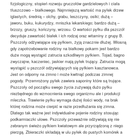
fizjologiczny, stopień rozwoju gruczołów gardzielowych i ciała
tłuszczowo – białkowego. Najmniejszą wartość ma pyłek drzew
iglastych, średnią – olchy, grabu, leszczyny, osiki; dużą –
jaworu, buku, kukurydzy, mniszka lekarskiego; bardzo dużą –
brzozy, gruszy, kończyny, wrzosu. O wartości pyłku dla pszczół
decyduje zawartość białek i ich rodzaj oraz witaminy z grupy B.
Pszczoły odżywiające się pyłkiem, żyją znacznie dłużej. Wiosną
gdy zapotrzebowanie rodziny na białkowy pokarm jest bardzo
duże mogą wystąpić zatrucia szkodliwym pyłkiem. Tojad, bagno
zwyczajne, kaczeniec, jaskier mają pyłek trujący. Zatrucia mogą
wystąpić u pszczół odżywiających się pyłkiem kasztanowca.
Jest on odporny na zimno i może kwitnąć podczas zimnej
pogody. Przemrożony pyłek zawiera saponiny które są trujące.
Pszczoły od początku swego życia zużywają dużo pyłku
niezbędnego do wzmocnienia swego organizmu ale i produkcji
mleczka. Trawienie pyłku wymaga dużej ilości wody, na brak
której rodzina może cierpić w razie przedłużania się zimna.
Dlatego tak ważne jest indywidualne pojenie rodziny stosując
podkarmiaczki ulowe. Pszczoły przeważnie odżywiają się nie
zebranym świeżo pyłkiem kwiatowym ale przyrządzoną z niego
pierzgą. Zbieraczki składają w ulu pyłek do pustych komórek a