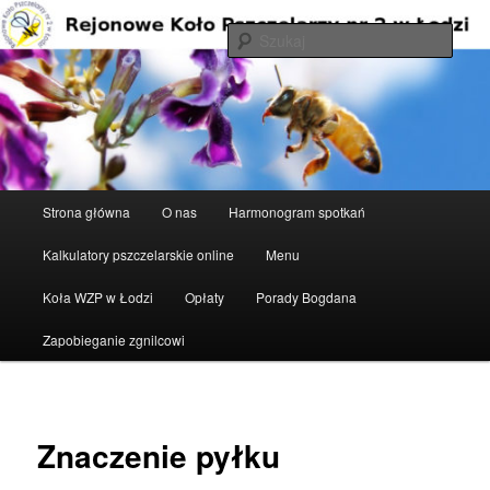
Przeskocz
do
Szuka
tekstu
Rejonowe Koło Pszczelarzy nr 2 w
Łodzi
Główne
Strona główna
O nas
Harmonogram spotkań
menu
Kalkulatory pszczelarskie online
Menu
Koła WZP w Łodzi
Opłaty
Porady Bogdana
Zapobieganie zgnilcowi
Znaczenie pyłku