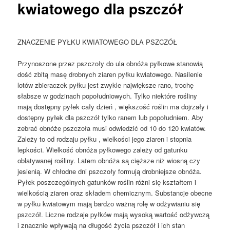
kwiatowego dla pszczół
ZNACZENIE PYŁKU KWIATOWEGO DLA PSZCZÓŁ
Przynoszone przez pszczoły do ula obnóża pyłkowe stanowią
dość zbitą masę drobnych ziaren pyłku kwiatowego. Nasilenie
lotów zbieraczek pyłku jest zwykle największe rano, trochę
słabsze w godzinach popołudniowych. Tylko niektóre rośliny
mają dostępny pyłek cały dzień , większość roślin ma dojrzały i
dostępny pyłek dla pszczół tylko ranem lub popołudniem. Aby
zebrać obnóże pszczoła musi odwiedzić od 10 do 120 kwiatów.
Zależy to od rodzaju pyłku , wielkości jego ziaren i stopnia
lepkości. Wielkość obnóża pyłkowego zależy od gatunku
oblatywanej rośliny. Latem obnóża są cięższe niż wiosną czy
jesienią. W chłodne dni pszczoły formują drobniejsze obnóża.
Pyłek poszczególnych gatunków roślin różni się kształtem i
wielkością ziaren oraz składem chemicznym. Substancje obecne
w pyłku kwiatowym mają bardzo ważną rolę w odżywianiu się
pszczół. Liczne rodzaje pyłków mają wysoką wartość odżywczą
i znacznie wpływają na długość życia pszczół i ich stan