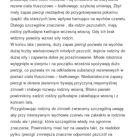
rezerw ciała tłuszczowo – białkowego; szybciej umierają. Zbyt
mały zapas pierzgi niezbędnej do przygotowywania pokarmu
/papki/ dla starszych larw, wpływa hamująco na wychów czerwiu.
Dlatego szczególne znaczenie , dla rodzin pszczelich, mają
rośliny pyłkodajne kwitnące wczesną wiosną. Gdy ich brak
widzimy powolny wzrost siły rodzin.
W końcu lata i jesienią, duży zapas pierzgi pozwala na wychów
dużej liczby wartościowych młodych pszczół, dojście rodziny do
dużej siły i zapewnia dobre jej przezimowanie. Młode robotnice
wylęgnięte w sierpniu i na początku września spożywają dużo
pierzgi, co pozwala im na odkładanie substancji rezerwowych w
postaci ciała tłuszczowo – białkowego. Niedostateczne zapasy
pierzgi w okresie jesiennym bywają przyczyną niepomyślnej
zimowli i słabego rozwoju rodziny wiosną. Blisko pasieki
powinniśmy sadzić rośliny pyłkodajne zakwitające wiosną i z
końcem lata.
Przygotowując rodziny do zimowli zwracamy szczególną uwagę
aby przy intensywnym wychowie czerwiu nie zabrakło w rodzinie
miodu ale i pierzgi, która szczególnie wtedy ma ogromne
znaczenie. Powinniśmy mieć też na uwadze fakt, że niedobór
pyłku /pierzgi/ zmniejsza znacznie odporność pszczół na