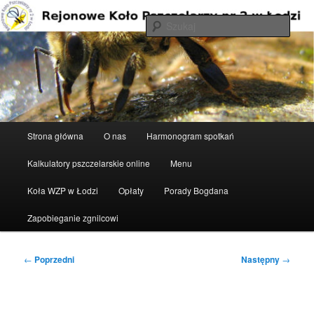
Przeskocz
do
Szuka
tekstu
Rejonowe Koło Pszczelarzy nr 2 w
Łodzi
Główne
Strona główna
O nas
Harmonogram spotkań
menu
Kalkulatory pszczelarskie online
Menu
Koła WZP w Łodzi
Opłaty
Porady Bogdana
Zapobieganie zgnilcowi
Nawigacja
←
Poprzedni
Następny
→
wpisu