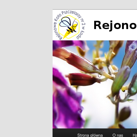
Przeskocz
do
tekstu
Rejonowe Koło
Główne
Strona główna
O nas
Ha