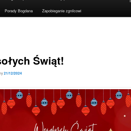
Porady Bogdana
Zapobieganie zgnilcowi
ołych Świąt!
ny
21/12/2024