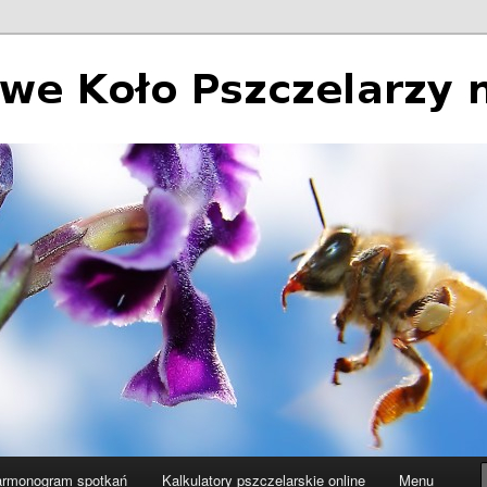
 Pszczelarzy nr 2 w Łodzi
rmonogram spotkań
Kalkulatory pszczelarskie online
Menu