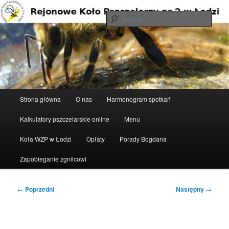
Przeskocz
do
Szuka
tekstu
Rejonowe Koło Pszczelarzy nr 2 w
Łodzi
Główne
Strona główna
O nas
Harmonogram spotkań
menu
Kalkulatory pszczelarskie online
Menu
Koła WZP w Łodzi
Opłaty
Porady Bogdana
Zapobieganie zgnilcowi
Nawigacja
←
Poprzedni
Następny
→
wpisu