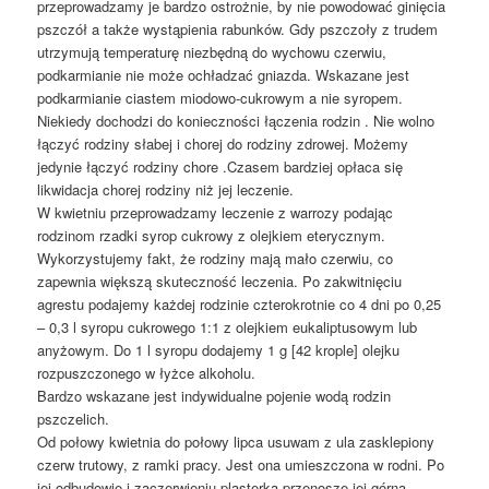
przeprowadzamy je bardzo ostrożnie, by nie powodować ginięcia
pszczół a także wystąpienia rabunków. Gdy pszczoły z trudem
utrzymują temperaturę niezbędną do wychowu czerwiu,
podkarmianie nie może ochładzać gniazda. Wskazane jest
podkarmianie ciastem miodowo-cukrowym a nie syropem.
Niekiedy dochodzi do konieczności łączenia rodzin . Nie wolno
łączyć rodziny słabej i chorej do rodziny zdrowej. Możemy
jedynie łączyć rodziny chore .Czasem bardziej opłaca się
likwidacja chorej rodziny niż jej leczenie.
W kwietniu przeprowadzamy leczenie z warrozy podając
rodzinom rzadki syrop cukrowy z olejkiem eterycznym.
Wykorzystujemy fakt, że rodziny mają mało czerwiu, co
zapewnia większą skuteczność leczenia. Po zakwitnięciu
agrestu podajemy każdej rodzinie czterokrotnie co 4 dni po 0,25
– 0,3 l syropu cukrowego 1:1 z olejkiem eukaliptusowym lub
anyżowym. Do 1 l syropu dodajemy 1 g [42 krople] olejku
rozpuszczonego w łyżce alkoholu.
Bardzo wskazane jest indywidualne pojenie wodą rodzin
pszczelich.
Od połowy kwietnia do połowy lipca usuwam z ula zasklepiony
czerw trutowy, z ramki pracy. Jest ona umieszczona w rodni. Po
jej odbudowie i zaczerwieniu plasterka przenoszę jej górną