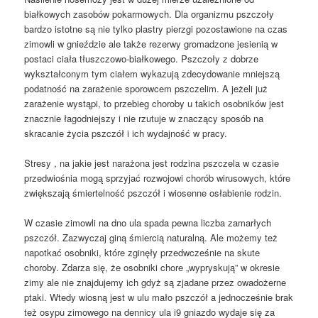
białkowych zasobów pokarmowych. Dla organizmu pszczoły
bardzo istotne są nie tylko plastry pierzgi pozostawione na czas
zimowli w gnieździe ale także rezerwy gromadzone jesienią w
postaci ciała tłuszczowo-białkowego. Pszczoły z dobrze
wykształconym tym ciałem wykazują zdecydowanie mniejszą
podatność na zarażenie sporowcem pszczelim. A jeżeli już
zarażenie wystąpi, to przebieg choroby u takich osobników jest
znacznie łagodniejszy i nie rzutuje w znaczący sposób na
skracanie życia pszczół i ich wydajność w pracy.
Stresy , na jakie jest narażona jest rodzina pszczela w czasie
przedwiośnia mogą sprzyjać rozwojowi chorób wirusowych, które
zwiększają śmiertelność pszczół i wiosenne osłabienie rodzin.
W czasie zimowli na dno ula spada pewna liczba zamarłych
pszczół. Zazwyczaj giną śmiercią naturalną. Ale możemy też
napotkać osobniki, które zginęły przedwcześnie na skute
choroby. Zdarza się, że osobniki chore „wypryskują” w okresie
zimy ale nie znajdujemy ich gdyż są zjadane przez owadożerne
ptaki. Wtedy wiosną jest w ulu mało pszczół a jednocześnie brak
też osypu zimowego na dennicy ula i9 gniazdo wydaje się za