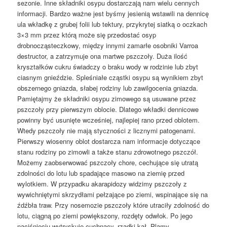
sezonie. Inne składniki osypu dostarczają nam wielu cennych
informacji. Bardzo ważne jest byśmy jesienią wstawili na dennicę
ula wkładkę z grubej folii lub tektury, przykrytej siatką o oczkach
3×3 mm przez którą może się przedostać osyp
drobnocząsteczkowy, między innymi zamarłe osobniki Varroa
destructor, a zatrzymuje ona martwe pszczoły. Duża ilość
kryształków cukru świadczy o braku wody w rodzinie lub zbyt
ciasnym gnieździe. Spleśniałe cząstki osypu są wynikiem zbyt
obszernego gniazda, słabej rodziny lub zawilgocenia gniazda.
Pamiętajmy że składniki osypu zimowego są usuwane przez
pszczoły przy pierwszym oblocie. Dlatego wkładki dennicowe
powinny być usunięte wcześniej, najlepiej rano przed oblotem.
Wtedy pszczoły nie mają styczności z licznymi patogenami.
Pierwszy wiosenny oblot dostarcza nam informacje dotyczące
stanu rodziny po zimowli a także stanu zdrowotnego pszczół.
Możemy zaobserwować pszczoły chore, cechujące się utratą
zdolności do lotu lub spadające masowo na ziemię przed
wylotkiem. W przypadku akarapidozy widzimy pszczoły z
wywichniętymi skrzydłami pełzające po ziemi, wspinające się na
źdźbła traw. Przy nosemozie pszczoły które utraciły zdolność do
lotu, ciągną po ziemi powiększony, rozdęty odwłok. Po jego
naciśnięciu wytryskuje cuchnący, rzadki kał. Plamy