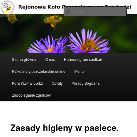
Przeskocz
do
Szuka
tekstu
Rejonowe Koło Pszczelarzy nr 2 w
Łodzi
Główne
Strona główna
O nas
Harmonogram spotkań
menu
Kalkulatory pszczelarskie online
Menu
Koła WZP w Łodzi
Opłaty
Porady Bogdana
Zapobieganie zgnilcowi
Zasady higieny w pasiece.