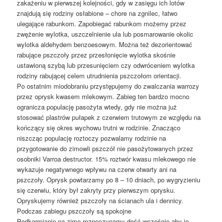
zakażeniu w pierwszej kolejności, gdy w zasięgu ich lotów
znajdują się rodziny osłabione – chore na zgnilec, łatwo
ulegające rabunkom. Zapobiegać rabunkom możemy przez
zwężenie wylotka, uszczelnienie ula lub posmarowanie okolic
wylotka aldehydem benzoesowym. Można też dezorientować
rabujące pszczoły przez przesłonięcie wylotka skośnie
ustawioną szybą lub przesunięciem czy odwróceniem wylotka
rodziny rabującej celem utrudnienia pszczołom orientacji.
Po ostatnim miodobraniu przystępujemy do zwalczania warrozy
przez oprysk kwasem mlekowym. Zabieg ten bardzo mocno
ogranicza populację pasożyta wtedy, gdy nie można już
stosować plastrów pułapek z czerwiem trutowym ze względu na
kończący się okres wychowu trutni w rodzinie. Znacząco
niszcząc populację roztoczy pozwalamy rodzinie na
przygotowanie do zimowli pszczół nie pasożytowanych przez
osobniki Varroa destructor. 15% roztwór kwasu mlekowego nie
wykazuje negatywnego wpływu na czerw otwarty ani na
pszczoły. Oprysk powtarzamy po 8 – 10 dniach, po wygryzieniu
się czerwiu, który był zakryty przy pierwszym oprysku.
Opryskujemy również pszczoły na ścianach ula i dennicy.
Podczas zabiegu pszczoły są spokojne
Podkarmianie na zimę rozpoczynamy dość wcześnie aby je