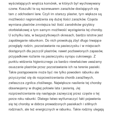
wyścielających wnętrza komórek, w których był wychowywany
czerw. Koszulki te są rezerwuarem zarazków dostających się
tam z odchodami larw. Czyli im starszy plaster, tym większe są
możliwości nagromadzenia się dużej ilości zarazków. Częsta
wymiana plastrów zmniejsza też ilość zarodników grzybicy
otorbielakowej a tym samym możliwość wystąpienia tej choroby.
U schyłku lata, w bezpożytkowych okresach, bardzo istotne jest
zapobieganie rabunkom. Do nich prowokują zbyt długo trwające
przeglądy rodzin, pozostawianie na pasieczysku i w miejscach
dostępnych dla pszczół plastrów, nawet pozbawionych zapasów,
przypadkowe rozlanie na pasieczysku syropu cukrowego. Z
punktu widzenia higienicznego za bardzo niewłaściwe uważamy
osuszanie plastrów przez pozostawianie ich na terenie pasieki.
Takie postępowanie może być nie tylko powodem rabunku ale
przyczyniać się do rozprzestrzeniania chorób zaraźliwych,
zwłaszcza zgnilca złośliwego. Największe nasilenie tej choroby
obserwujemy w drugiej połowie lata i jesienią. Jej
rozprzestrzenianie się następuje zazwyczaj przez częste o tej
porze roku rabunki. Dlatego łatwo wytłumaczyć fakt pojawienia
się tej choroby w dobrze prowadzonych pasiekach i si9lnych
rodzinach, ale też energicznych w rabunku. Takie rodziny ulegają