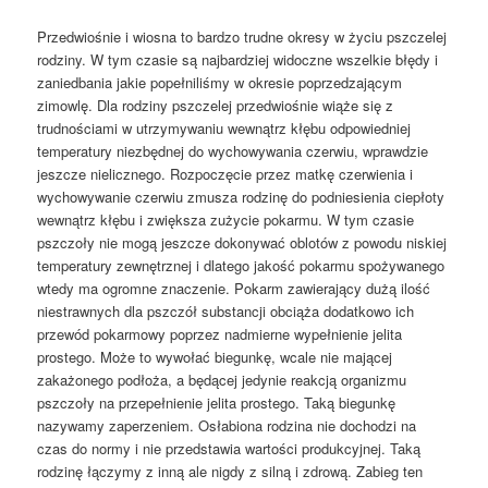
Przedwiośnie i wiosna to bardzo trudne okresy w życiu pszczelej
rodziny. W tym czasie są najbardziej widoczne wszelkie błędy i
zaniedbania jakie popełniliśmy w okresie poprzedzającym
zimowlę. Dla rodziny pszczelej przedwiośnie wiąże się z
trudnościami w utrzymywaniu wewnątrz kłębu odpowiedniej
temperatury niezbędnej do wychowywania czerwiu, wprawdzie
jeszcze nielicznego. Rozpoczęcie przez matkę czerwienia i
wychowywanie czerwiu zmusza rodzinę do podniesienia ciepłoty
wewnątrz kłębu i zwiększa zużycie pokarmu. W tym czasie
pszczoły nie mogą jeszcze dokonywać oblotów z powodu niskiej
temperatury zewnętrznej i dlatego jakość pokarmu spożywanego
wtedy ma ogromne znaczenie. Pokarm zawierający dużą ilość
niestrawnych dla pszczół substancji obciąża dodatkowo ich
przewód pokarmowy poprzez nadmierne wypełnienie jelita
prostego. Może to wywołać biegunkę, wcale nie mającej
zakażonego podłoża, a będącej jedynie reakcją organizmu
pszczoły na przepełnienie jelita prostego. Taką biegunkę
nazywamy zaperzeniem. Osłabiona rodzina nie dochodzi na
czas do normy i nie przedstawia wartości produkcyjnej. Taką
rodzinę łączymy z inną ale nigdy z silną i zdrową. Zabieg ten