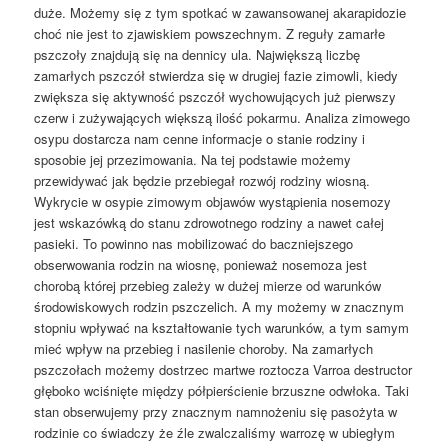
duże. Możemy się z tym spotkać w zawansowanej akarapidozie
choć nie jest to zjawiskiem powszechnym. Z reguły zamarłe
pszczoły znajdują się na dennicy ula. Największą liczbę
zamarłych pszczół stwierdza się w drugiej fazie zimowli, kiedy
zwiększa się aktywność pszczół wychowujących już pierwszy
czerw i zużywających większą ilość pokarmu. Analiza zimowego
osypu dostarcza nam cenne informacje o stanie rodziny i
sposobie jej przezimowania. Na tej podstawie możemy
przewidywać jak będzie przebiegał rozwój rodziny wiosną.
Wykrycie w osypie zimowym objawów wystąpienia nosemozy
jest wskazówką do stanu zdrowotnego rodziny a nawet całej
pasieki. To powinno nas mobilizować do baczniejszego
obserwowania rodzin na wiosnę, ponieważ nosemoza jest
chorobą której przebieg zależy w dużej mierze od warunków
środowiskowych rodzin pszczelich. A my możemy w znacznym
stopniu wpływać na kształtowanie tych warunków, a tym samym
mieć wpływ na przebieg i nasilenie choroby. Na zamarłych
pszczołach możemy dostrzec martwe roztocza Varroa destructor
głęboko wciśnięte między półpierścienie brzuszne odwłoka. Taki
stan obserwujemy przy znacznym namnożeniu się pasożyta w
rodzinie co świadczy że źle zwalczaliśmy warrozę w ubiegłym