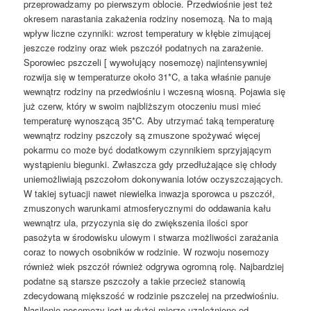
przeprowadzamy po pierwszym oblocie. Przedwiośnie jest też
okresem narastania zakażenia rodziny nosemozą. Na to mają
wpływ liczne czynniki: wzrost temperatury w kłębie zimującej
jeszcze rodziny oraz wiek pszczół podatnych na zarażenie.
Sporowiec pszczeli [ wywołujący nosemozę) najintensywniej
rozwija się w temperaturze około 31*C, a taka właśnie panuje
wewnątrz rodziny na przedwiośniu i wczesną wiosną. Pojawia się
już czerw, który w swoim najbliższym otoczeniu musi mieć
temperaturę wynoszącą 35*C. Aby utrzymać taką temperaturę
wewnątrz rodziny pszczoły są zmuszone spożywać więcej
pokarmu co może być dodatkowym czynnikiem sprzyjającym
wystąpieniu biegunki. Zwłaszcza gdy przedłużające się chłody
uniemożliwiają pszczołom dokonywania lotów oczyszczających.
W takiej sytuacji nawet niewielka inwazja sporowca u pszczół,
zmuszonych warunkami atmosferycznymi do oddawania kału
wewnątrz ula, przyczynia się do zwiększenia ilości spor
pasożyta w środowisku ulowym i stwarza możliwości zarażania
coraz to nowych osobników w rodzinie. W rozwoju nosemozy
również wiek pszczół również odgrywa ogromną rolę. Najbardziej
podatne są starsze pszczoły a takie przecież stanowią
zdecydowaną miększość w rodzinie pszczelej na przedwiośniu.
Nasilenie nosemozy jest w dużej mierze uzależnione od