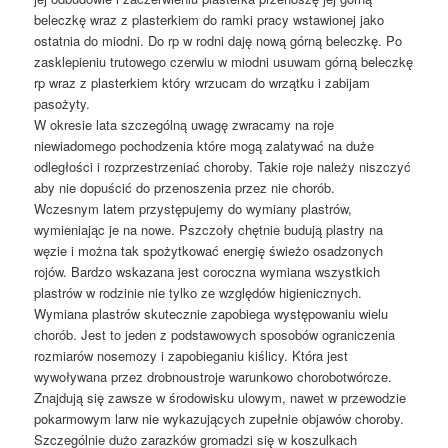
beleczkę wraz z plasterkiem do ramki pracy wstawionej jako
ostatnia do miodni. Do rp w rodni daję nową górną beleczkę. Po
zasklepieniu trutowego czerwiu w miodni usuwam górną beleczkę
rp wraz z plasterkiem który wrzucam do wrzątku i zabijam
pasożyty.
W okresie lata szczególną uwagę zwracamy na roje
niewiadomego pochodzenia które mogą zalatywać na duże
odległości i rozprzestrzeniać choroby. Takie roje należy niszczyć
aby nie dopuścić do przenoszenia przez nie chorób.
Wczesnym latem przystępujemy do wymiany plastrów,
wymieniając je na nowe. Pszczoły chętnie budują plastry na
węzie i można tak spożytkować energię świeżo osadzonych
rojów. Bardzo wskazana jest coroczna wymiana wszystkich
plastrów w rodzinie nie tylko ze względów higienicznych.
Wymiana plastrów skutecznie zapobiega występowaniu wielu
chorób. Jest to jeden z podstawowych sposobów ograniczenia
rozmiarów nosemozy i zapobieganiu kiślicy. Która jest
wywoływana przez drobnoustroje warunkowo chorobotwórcze.
Znajdują się zawsze w środowisku ulowym, nawet w przewodzie
pokarmowym larw nie wykazujących zupełnie objawów choroby.
Szczególnie dużo zarazków gromadzi się w koszulkach