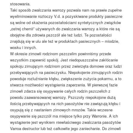
stosowania.
Taki sposób zwalczania warrozy pozwala nam na prawie zupełne
wyeliminowanie roztoczy V.d. a pozyskiwane produkty pasieczne
są wolne od skażenia pozostałościami syntetycznych związków
„ostrej chemii” używanych do zwalczania warrozy a które nie są
obojętne dla zdrowia pszczół ale też ludzi. Te pozostałości
znajdują się w ulu ale też w produktach pasiecznych – miodzie,
wosku i innych.
W okresie zimowli rodzinom pszczelim powinniśmy przede
wszystkim zapewnić spokój. Jest niedopuszczalne zakłócanie
spokoju zimującym rodzinom przez zwierzęta domowe oraz ludzi
przebywających na pasieczysku. Niepokojenie zimujących rodzin
powoduje rozluźnianie kłębu, zwiększenie zużycia pokarmu, a to
stwarza możliwości wystąpienia zaperzenia. W pierwszej fazie
zimowli zdarza się osypywanie całych rodzin pszczelich z
powodu zaawansowanej warrozy. Pszczoły niepokojone dużą
ilością przebywających na nich pasożytów nie zawiązują kłębu i
osypują się z nastaniem zimowych mrozów. Takie wczesne
osypywanie się pszczół ma miejsce tylko przy Warronie. A ich
wystąpienie jest wynikiem niewłaściwego zwalczania pasożytów
Varroa destructor lub też całkowite jego zaniechanie. Do zimowli