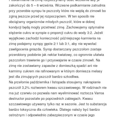
zakończyć do 5 – 6 września. Wczesne podkarmianie zatrudnia
przy przerobie syropu te pszczoły które nie wejdą do zimowli bo
zginą jeszcze przed jej rozpoczęciem. W ten sposób nie
obciążamy organizmów młodych pszczół, które w dobrej
kondycji będą mogły przetrwać zimę. Zachowujemy optymalne
stężenie cukru w syropie o proporcji cukru do wody 3:2. Jeżeli
wyjątkowo zachodzi konieczność późniejszego karmienia na
zimę podajemy syropy gęste 2:1 lub 3:1, aby nie wywołać
zawilgocenia gniazda. Syrop dostarczany pszczołom zostaje
przerobiony podobnie jak nektar kwiatowy, co ogromnie ułatwia
pszczołom trawienie go i przyswajanie w czasie zimowli. Na
zimę nie zostawiamy zapasów z domieszką spadzi ani nie
karmimy cukrem nie rafinowanym w którym domiesza melasy
jest dla zimujących pszczół bardzo szkodliwa.
Na przełomie października i listopada stosujemy nakrapianie
pszczół 3,2% roztworem kwasu szczawiowego. W rodzinach nie
ma już czerwiu co pozwala nam wyeliminować roztocza Varroa
destructor pozostałe po poprzednich zabiegach. Kwasu
szczawiowego używamy tylko raz w sezonie. Jest to substancja
bardzo toksyczna dla człowieka. Dlatego należy być bardzo
ostrożnym i odpowiednio zabezpieczonym w czasie jego