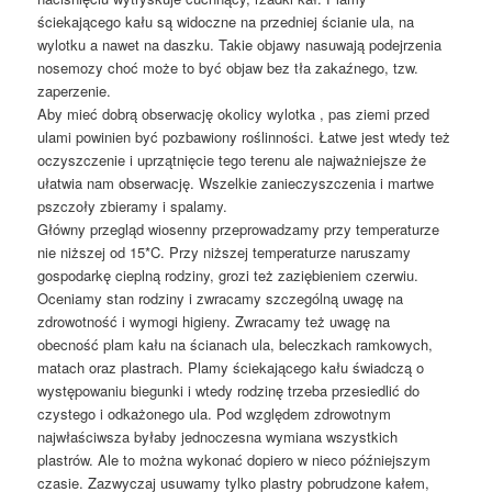
ściekającego kału są widoczne na przedniej ścianie ula, na
wylotku a nawet na daszku. Takie objawy nasuwają podejrzenia
nosemozy choć może to być objaw bez tła zakaźnego, tzw.
zaperzenie.
Aby mieć dobrą obserwację okolicy wylotka , pas ziemi przed
ulami powinien być pozbawiony roślinności. Łatwe jest wtedy też
oczyszczenie i uprzątnięcie tego terenu ale najważniejsze że
ułatwia nam obserwację. Wszelkie zanieczyszczenia i martwe
pszczoły zbieramy i spalamy.
Główny przegląd wiosenny przeprowadzamy przy temperaturze
nie niższej od 15*C. Przy niższej temperaturze naruszamy
gospodarkę cieplną rodziny, grozi też zaziębieniem czerwiu.
Oceniamy stan rodziny i zwracamy szczególną uwagę na
zdrowotność i wymogi higieny. Zwracamy też uwagę na
obecność plam kału na ścianach ula, beleczkach ramkowych,
matach oraz plastrach. Plamy ściekającego kału świadczą o
występowaniu biegunki i wtedy rodzinę trzeba przesiedlić do
czystego i odkażonego ula. Pod względem zdrowotnym
najwłaściwsza byłaby jednoczesna wymiana wszystkich
plastrów. Ale to można wykonać dopiero w nieco późniejszym
czasie. Zazwyczaj usuwamy tylko plastry pobrudzone kałem,