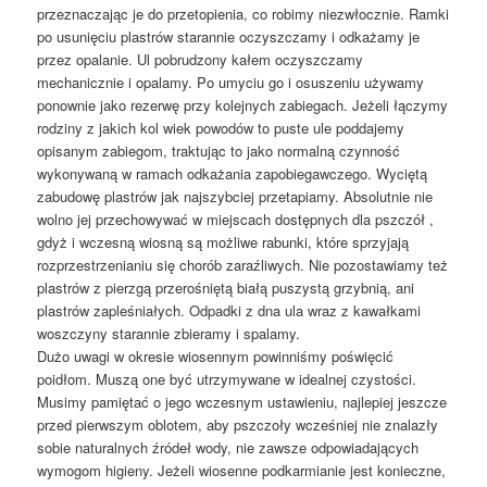
przeznaczając je do przetopienia, co robimy niezwłocznie. Ramki
po usunięciu plastrów starannie oczyszczamy i odkażamy je
przez opalanie. Ul pobrudzony kałem oczyszczamy
mechanicznie i opalamy. Po umyciu go i osuszeniu używamy
ponownie jako rezerwę przy kolejnych zabiegach. Jeżeli łączymy
rodziny z jakich kol wiek powodów to puste ule poddajemy
opisanym zabiegom, traktując to jako normalną czynność
wykonywaną w ramach odkażania zapobiegawczego. Wyciętą
zabudowę plastrów jak najszybciej przetapiamy. Absolutnie nie
wolno jej przechowywać w miejscach dostępnych dla pszczół ,
gdyż i wczesną wiosną są możliwe rabunki, które sprzyjają
rozprzestrzenianiu się chorób zaraźliwych. Nie pozostawiamy też
plastrów z pierzgą przerośniętą białą puszystą grzybnią, ani
plastrów zapleśniałych. Odpadki z dna ula wraz z kawałkami
woszczyny starannie zbieramy i spalamy.
Dużo uwagi w okresie wiosennym powinniśmy poświęcić
poidłom. Muszą one być utrzymywane w idealnej czystości.
Musimy pamiętać o jego wczesnym ustawieniu, najlepiej jeszcze
przed pierwszym oblotem, aby pszczoły wcześniej nie znalazły
sobie naturalnych źródeł wody, nie zawsze odpowiadających
wymogom higieny. Jeżeli wiosenne podkarmianie jest konieczne,