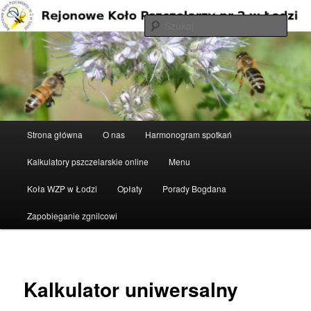
Przeskocz
do
Szuka
tekstu
Rejonowe Koło Pszczelarzy nr 2 w
Łodzi
Główne
Strona główna
O nas
Harmonogram spotkań
menu
Kalkulatory pszczelarskie online
Menu
Koła WZP w Łodzi
Opłaty
Porady Bogdana
Zapobieganie zgnilcowi
Kalkulator uniwersalny