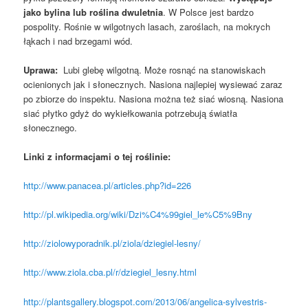
jako bylina lub roślina dwuletnia
. W Polsce jest bardzo
pospolity. Rośnie w wilgotnych lasach, zaroślach, na mokrych
łąkach i nad brzegami wód.
Uprawa:
Lubi glebę wilgotną. Może rosnąć na stanowiskach
ocienionych jak i słonecznych. Nasiona najlepiej wysiewać zaraz
po zbiorze do inspektu. Nasiona można też siać wiosną. Nasiona
siać płytko gdyż do wykiełkowania potrzebują światła
słonecznego.
Linki z informacjami o tej roślinie:
http://www.panacea.pl/articles.php?id=226
http://pl.wikipedia.org/wiki/Dzi%C4%99giel_le%C5%9Bny
http://ziolowyporadnik.pl/ziola/dziegiel-lesny/
http://www.ziola.cba.pl/r/dziegiel_lesny.html
http://plantsgallery.blogspot.com/2013/06/angelica-sylvestris-