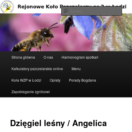
Przeskocz
do
Szuka
tekstu
Rejonowe Koło Pszczelarzy nr 2 w
Łodzi
Główne
Strona główna
O nas
Harmonogram spotkań
menu
Kalkulatory pszczelarskie online
Menu
Koła WZP w Łodzi
Opłaty
Porady Bogdana
Zapobieganie zgnilcowi
Dzięgiel leśny / Angelica