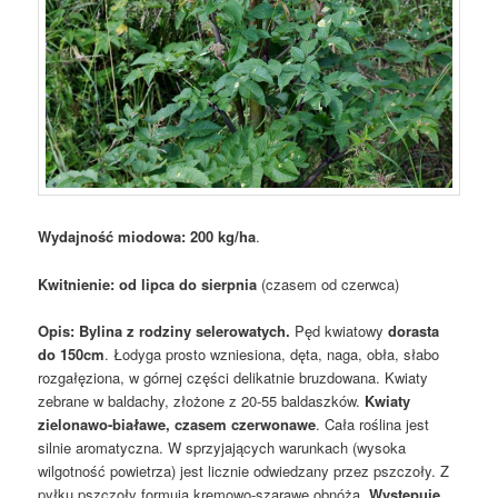
Wydajność miodowa: 200 kg/ha
.
Kwitnienie: od lipca do sierpnia
(czasem od czerwca)
Opis: Bylina z rodziny selerowatych.
Pęd kwiatowy
dorasta
do 150cm
. Łodyga prosto wzniesiona, dęta, naga, obła, słabo
rozgałęziona, w górnej części delikatnie bruzdowana. Kwiaty
zebrane w baldachy, złożone z 20-55 baldaszków.
Kwiaty
zielonawo-białawe, czasem czerwonawe
. Cała roślina jest
silnie aromatyczna. W sprzyjających warunkach (wysoka
wilgotność powietrza) jest licznie odwiedzany przez pszczoły. Z
pyłku pszczoły formują kremowo-szarawe obnóża.
Występuje