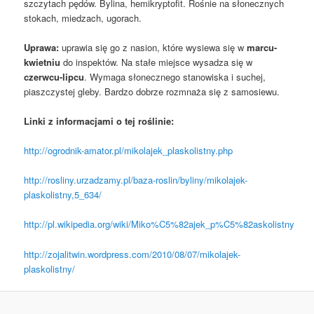
szczytach pędów. Bylina,
hemikryptofit
. Rośnie na słonecznych
stokach, miedzach, ugorach.
Uprawa:
uprawia się go z nasion, które wysiewa się w
marcu-
kwietniu
do inspektów. Na stałe miejsce wysadza się w
czerwcu-lipcu
. Wymaga słonecznego stanowiska i suchej,
piaszczystej gleby. Bardzo dobrze rozmnaża się z samosiewu.
Linki z informacjami o tej roślinie:
http://ogrodnik-amator.pl/mikolajek_plaskolistny.php
http://rosliny.urzadzamy.pl/baza-roslin/byliny/mikolajek-
plaskolistny,5_634/
http://pl.wikipedia.org/wiki/Miko%C5%82ajek_p%C5%82askolistny
http://zojalitwin.wordpress.com/2010/08/07/mikolajek-
plaskolistny/