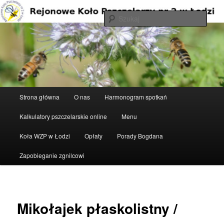
Przeskocz
do
Szuka
tekstu
Rejonowe Koło Pszczelarzy nr 2 w
Łodzi
Główne
Strona główna
O nas
Harmonogram spotkań
menu
Kalkulatory pszczelarskie online
Menu
Koła WZP w Łodzi
Opłaty
Porady Bogdana
Zapobieganie zgnilcowi
Mikołajek płaskolistny /