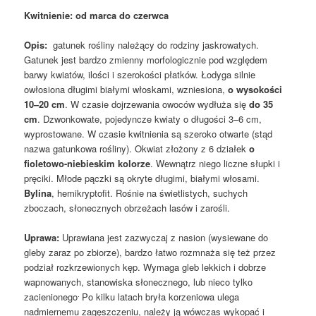
Kwitnienie: od marca do czerwca
Opis:
gatunek rośliny należący do rodziny jaskrowatych.
Gatunek jest bardzo zmienny morfologicznie pod względem
barwy kwiatów, ilości i szerokości płatków. Łodyga silnie
owłosiona długimi białymi włoskami, wzniesiona,
o wysokości
10–20 cm
. W czasie dojrzewania owoców wydłuża się
do 35
cm
. Dzwonkowate, pojedyncze kwiaty o długości 3–6 cm,
wyprostowane. W czasie kwitnienia są szeroko otwarte (stąd
nazwa gatunkowa rośliny). Okwiat złożony z 6 działek
o
fioletowo-niebieskim kolorze
. Wewnątrz niego liczne słupki i
pręciki. Młode pączki są okryte długimi, białymi włosami.
Bylina
, hemikryptofit. Rośnie na świetlistych, suchych
zboczach, słonecznych obrzeżach lasów i zarośli.
Uprawa:
Uprawiana jest zazwyczaj z nasion (wysiewane do
gleby zaraz po zbiorze), bardzo łatwo rozmnaża się też przez
podział rozkrzewionych kęp. Wymaga gleb lekkich i dobrze
wapnowanych, stanowiska słonecznego, lub nieco tylko
.
zacienionego
Po kilku latach bryła korzeniowa ulega
nadmiernemu zagęszczeniu, należy ją wówczas wykopać i