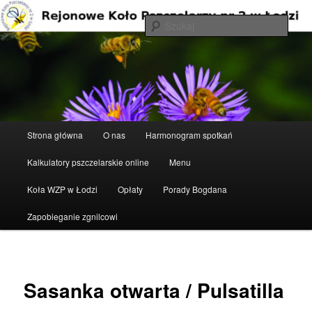
Przeskocz
do
Szuka
tekstu
Rejonowe Koło Pszczelarzy nr 2 w
Łodzi
Główne
Strona główna
O nas
Harmonogram spotkań
menu
Kalkulatory pszczelarskie online
Menu
Koła WZP w Łodzi
Opłaty
Porady Bogdana
Zapobieganie zgnilcowi
Sasanka otwarta / Pulsatilla