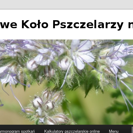
 Pszczelarzy nr 2 w Łodzi
rmonogram spotkań
Kalkulatory pszczelarskie online
Menu