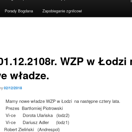
Porady Bogdana
Zapobieganie zgnilcowi
01.12.2108r. WZP w Łodzi
e władze.
ny
02/12/2018
Mamy nowe władze WZP w Łodzi na następne cztery lata.
Prezes Bartłomiej Piotrowski
Vi-ce Dorota Ulańska (lodz2)
Vi-ce Dariusz Adler (lodz1)
 Robert Zieliński (Andrespol)