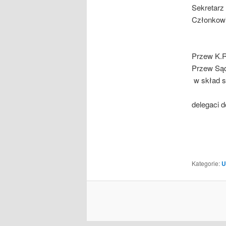
Sekretarz
Członkowi
Henryk
Przew K
Przew S
w skład s
delegaci 
Rober
Dari
Stan
Czes
Kategorie:
U