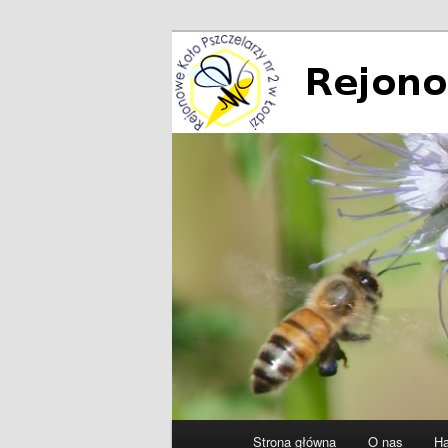
Przeskocz
do
tekstu
Rejonowe Koło
Główne
Strona główna
O nas
Ha