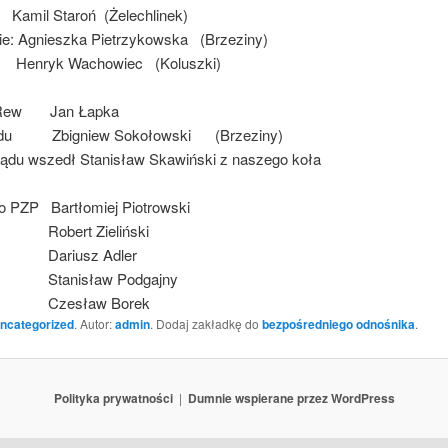
 Kamil Staroń (Żelechlinek)
e: Agnieszka Pietrzykowska (Brzeziny)
 Wachowiec (Koluszki)
.Rew Jan Łapka
ądu Zbigniew Sokołowski (Brzeziny)
ądu wszedł Stanisław Skawiński z naszego koła
do PZP Bartłomiej Piotrowski
t Zieliński
usz Adler
isław Podgajny
ław Borek
ncategorized
. Autor:
admin
. Dodaj zakładkę do
bezpośredniego odnośnika
.
Polityka prywatności
Dumnie wspierane przez WordPress