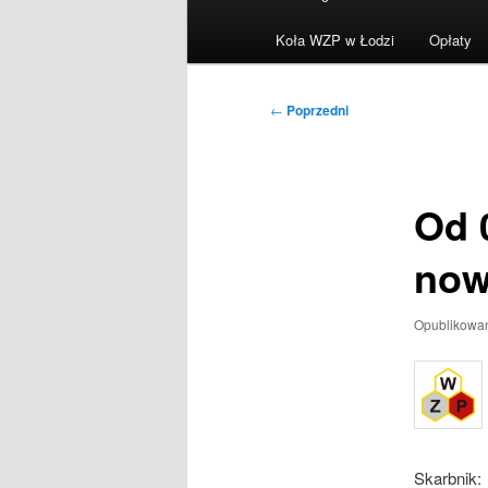
menu
Koła WZP w Łodzi
Opłaty
Nawigacja
←
Poprzedni
wpisu
Od 
now
Opublikowa
Skarbnik: