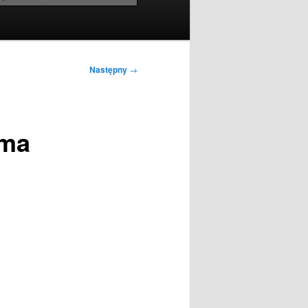
Następny
→
 ma