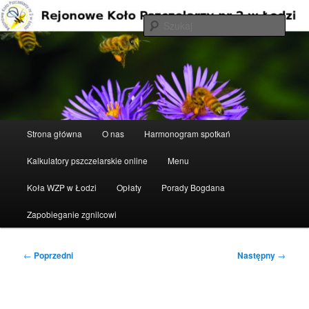
Przeskocz
do
Szuka
tekstu
Rejonowe Koło Pszczelarzy nr 2 w
Łodzi
Główne
Strona główna
O nas
Harmonogram spotkań
menu
Kalkulatory pszczelarskie online
Menu
Koła WZP w Łodzi
Opłaty
Porady Bogdana
Zapobieganie zgnilcowi
Nawigacja
←
Poprzedni
Następny
→
wpisu