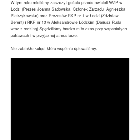
W tym roku mieliśmy zaszczyt gościć przedstawicieli WZP w
Łodzi (Prezes Joanna Sadowska, Członek Zarządu Agnieszka
Pietrzykowska) oraz Prezesów RKP nr 1 w Łodzi (Zdzisław
Berent) i RKP nr 10 w Aleksandrowie Łódzkim (Dariusz Ruda
wraz z rodziną).
Spędziliśmy bardzo miło czas przy wspaniałych
potrawach i w przyjaznej atmosferze.
Nie zabrakło kolęd, które wspólnie śpiewaliśmy.