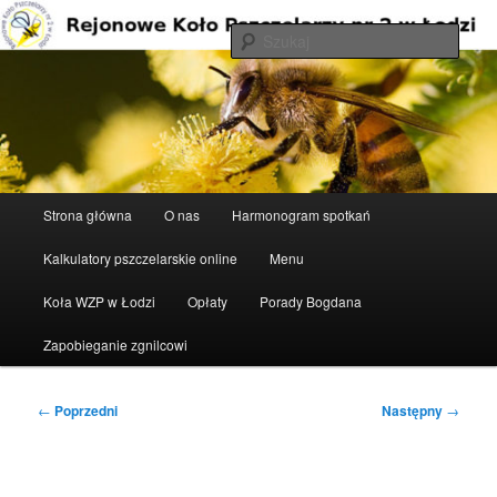
Przeskocz
do
Szuka
tekstu
Rejonowe Koło Pszczelarzy nr 2 w
Łodzi
Główne
Strona główna
O nas
Harmonogram spotkań
menu
Kalkulatory pszczelarskie online
Menu
Koła WZP w Łodzi
Opłaty
Porady Bogdana
Zapobieganie zgnilcowi
Nawigacja
←
Poprzedni
Następny
→
wpisu