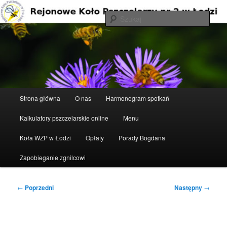
Przeskocz
do
Szuka
tekstu
Rejonowe Koło Pszczelarzy nr 2 w
Łodzi
Główne
Strona główna
O nas
Harmonogram spotkań
menu
Kalkulatory pszczelarskie online
Menu
Koła WZP w Łodzi
Opłaty
Porady Bogdana
Zapobieganie zgnilcowi
Nawigacja
←
Poprzedni
Następny
→
wpisu