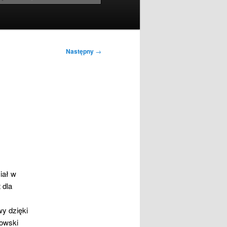
Następny
→
iał w
 dla
y dzięki
kowski