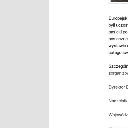
Europejsk
byli uczes
pasieki po
pasieczne
wystawie 
całego świ
Szczególn
zorganizow
Dyrektor 
Naczelni
Wojewódzk