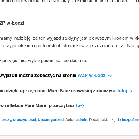
 osoba odpowiedzialna za kontakty z ukraińskimi pszczelarzami –
O
ZP w Łodzi
amy nadzieję, że ten wyjazd studyjny jest pierwszym krokiem w ki
a przyjacielskich i partnerskich stosunków z pszczelarzami z Ukrain
 przyjęci niezwykle gościnnie i serdecznie.
z wyjazdu można zobaczyć na sronie
WZP w Łodzi ->
cia dzięki uprzejmości Marii Kaczorowskiej zobaczysz
tutaj ->
 refleksje Pani Marii przeczytasz
tu->
mprezy, uroczystości
,
Uncategorized
. Autor:
admin
. Dodaj zakładkę do
bezpośre