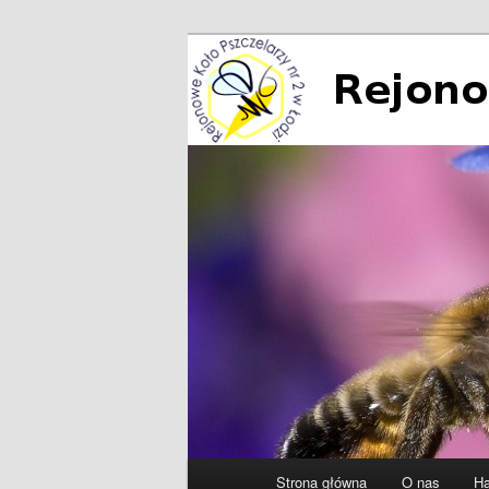
Przeskocz
do
tekstu
Rejonowe Koło
Główne
Strona główna
O nas
Ha