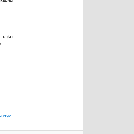
ksana
erunku
y.
dniego