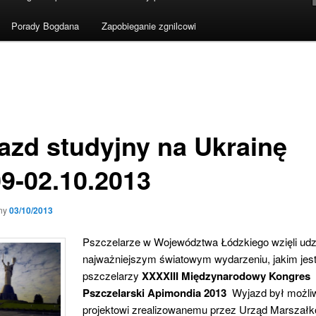
Porady Bogdana
Zapobieganie zgnilcowi
azd studyjny na Ukrainę
09-02.10.2013
ny
03/10/2013
Pszczelarze w Województwa Łódzkiego wzięli udz
najważniejszym światowym wydarzeniu, jakim jest
pszczelarzy
XXXXIII Międzynarodowy Kongres
Pszczelarski Apimondia 2013
Wyjazd był możliw
projektowi zrealizowanemu przez Urząd Marszał