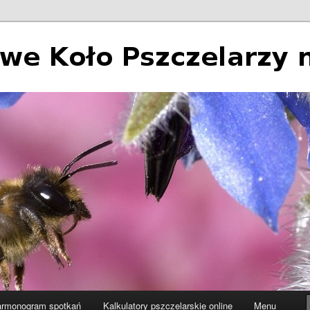
 Pszczelarzy nr 2 w Łodzi
rmonogram spotkań
Kalkulatory pszczelarskie online
Menu