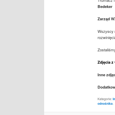
Tłumacz i
Bedeker
Zarząd W
Wszyscy m
rozwinięci
Zostaliśmy
Zdjęcia 
Inne zdję
Dodatkowo
Kategorie:
I
odnośnika
.