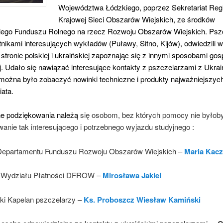
Województwa Łódzkiego, poprzez Sekretariat Reg
Krajowej Sieci Obszarów Wiejskich, ze środków
iego Funduszu Rolnego na rzecz Rozwoju Obszarów Wiejskich. Psz
tnikami interesujących wykładów (Puławy, Sitno, Kijów), odwiedzili
 stronie polskiej i ukraińskiej zapoznając się z innymi sposobami gos
j.
Udało się nawiązać interesujące kontakty z pszczelarzami z Ukrai
można było zobaczyć nowinki techniczne i produkty najważniejszych
ata.
e podziękowania należą
się osobom, bez których pomocy nie byłob
anie tak interesującego i potrzebnego wyjazdu studyjnego :
Departamentu Funduszu Rozwoju Obszarów Wiejskich –
Maria Kac
k Wydziału Płatności DFROW –
Mirosława Jakiel
i Kapelan pszczelarzy –
Ks. Proboszcz Wiesław Kamiński