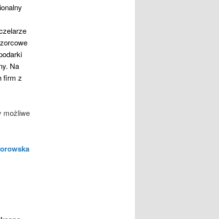
ionalny
czelarze
 wzorcowe
podarki
ny. Na
 firm z
y możliwe
zorowska